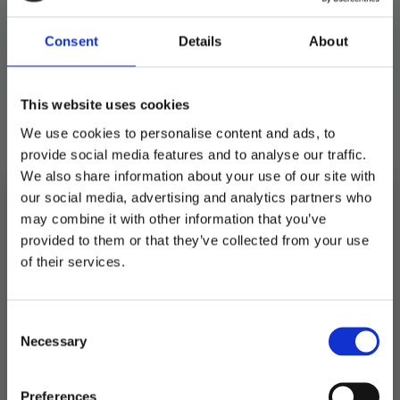
Opprinnelig
Nåværende
pris
pris
Nydelige spiselige små blomsterhoder i naturlig
Consent
Details
About
var:
er:
størrelse. Laget av rispapir, til baking og
kakepynt.
159 kr.
111 kr.
Printet med spiselig blekk og ferdig skåret ut
This website uses cookies
klare for bruk.
We use cookies to personalise content and ads, to
Perfekt å bruke på cupcakes og kaker.
provide social media features and to analyse our traffic.
We also share information about your use of our site with
100 stk/ 16g.
our social media, advertising and analytics partners who
may combine it with other information that you’ve
På lager
provided to them or that they’ve collected from your use
MELD DEG PÅ NYHETSBREVET
of their services.
Spiselige
hortensiablomster,
FÅ 10% RABATT
LEGG I HANDLEKURV
fargemiks
-
100
Produktnummer:
104796
Consent
få eksklusive tilbud og masse
stk
Kategorier:
Baking
,
Spiselig kakepynt
antall
Necessary
inspirasjon rett i innboksen
Selection
Stikkord:
Blomst
,
Dåp
,
Konfirmasjon
,
Morsdag
,
Sommerfest
Ingredienser: Potetstivelse, vann, palmeolje,
Farge (E172, E133, E150a. Fortykningsmiddel
Email
Preferences