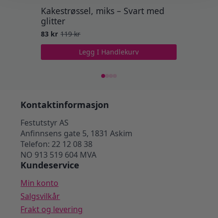
Kakestrøssel, miks – Svart med
Spisel
glitter
15 stk
83
kr
119
kr
129
kr
Opprinnelig
Nåværende
pris
pris
Legg I Handlekurv
var:
er:
119 kr.
83 kr.
Kontaktinformasjon
Festutstyr AS
Anfinnsens gate 5, 1831 Askim
Telefon: 22 12 08 38
NO 913 519 604 MVA
Kundeservice
Min konto
Salgsvilkår
Frakt og levering