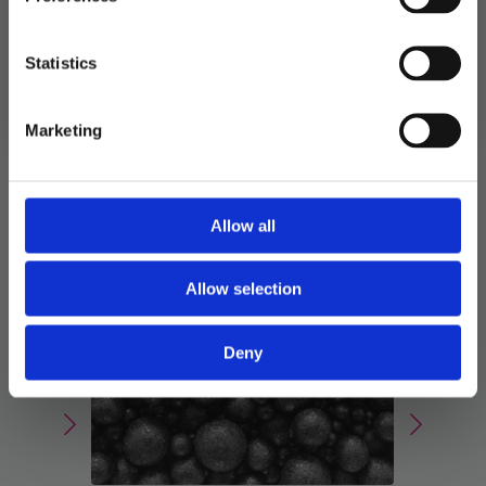
E466. Glansmiddel E904, E133. Allergener: Ingen
Best før 30.10.2026. Like god etter.
Ja takk! Jeg vil gjerne få brev fra dere!
Statistics
Nei takk
Marketing
Relaterte produkter
TILBUD!
Allow all
Allow selection
Deny