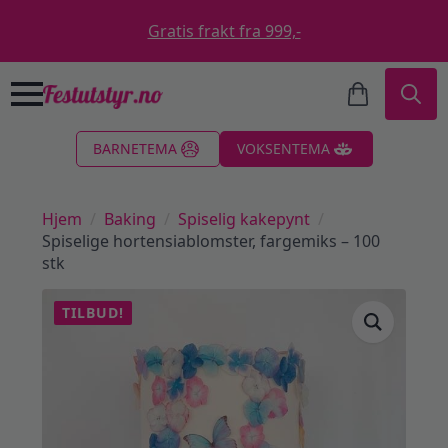
Gratis frakt fra 999,-
Search
BARNETEMA
VOKSENTEMA
for:
Hjem
Baking
Spiselig kakepynt
Spiselige hortensiablomster, fargemiks – 100
stk
TILBUD!