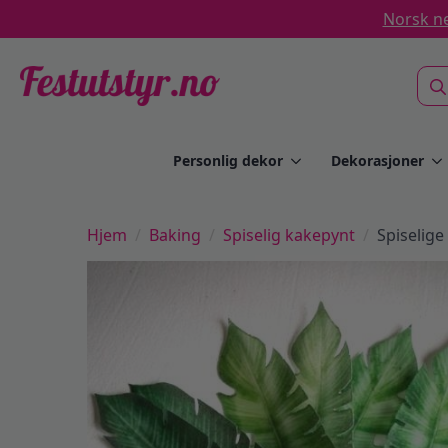
Norsk ne
Sea
for:
Personlig dekor
Dekorasjoner
Hjem
Baking
Spiselig kakepynt
Spiselige