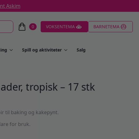
ent Askim
0
VOKSENTEMA
BARNETEMA
ing
Spill og aktiviteter
Salg
ader, tropisk – 17 stk
ir til baking og kakepynt.
lare for bruk.