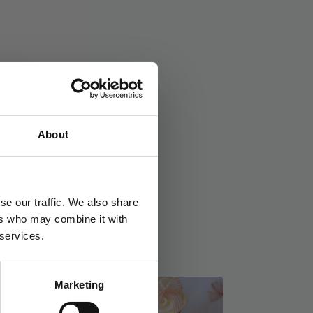
About
ord:
Blomst
,
Hawaii
,
Stitch
se our traffic. We also share
ers who may combine it with
 services.
Marketing