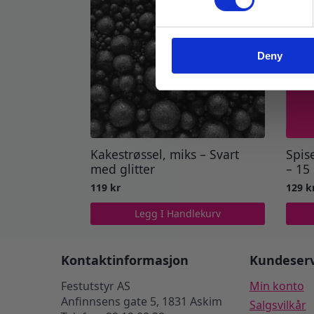
Deny
Kakestrøssel, miks – Svart
Spis
med glitter
– 15 
119
kr
129
k
Legg I Handlekurv
Kontaktinformasjon
Kundeserv
Festutstyr AS
Min konto
Anfinnsens gate 5, 1831 Askim
Salgsvilkår