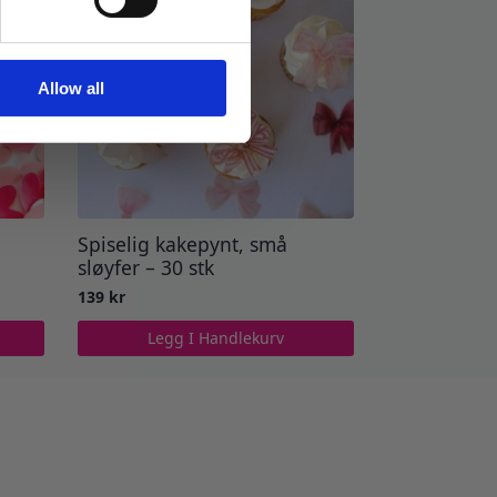
Allow all
Spiselig kakepynt, små
sløyfer – 30 stk
139
kr
Legg I Handlekurv