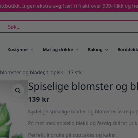
ttbutikk, Ingen ekstra avgifter
Fri frakt over 999-
Klikk og h
rch
Kostymer
Mat og drikke
Baking
Borddekk
 blomster og blader, tropisk – 17 stk
Spiselige blomster og bl
139
kr
Nydelige spiselige blader og blomster av rispap
Printet med spiselig blekk og ferdig skåret ut k
Perfekt å bruke på cupcakes og kaker.