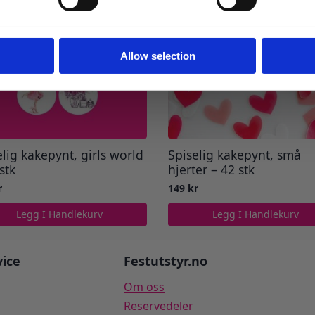
Ja takk! Jeg vil gjerne få brev fra dere!
Nei takk
Allow selection
elig kakepynt, girls world
Spiselig kakepynt, små
stk
hjerter – 42 stk
r
149
kr
Legg I Handlekurv
Legg I Handlekurv
ice
Festutstyr.no
Om oss
Reservedeler