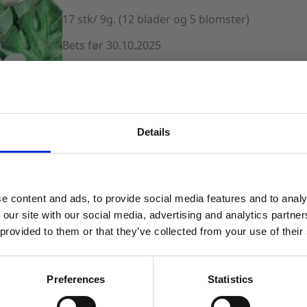
17 stk/ 9g. (12 blader og 5 blomster)
Bets før 30.10.2025
På lager
Spiselige
blomster
LEGG I HANDLEKURV
og
Details
blader,
MELD DEG PÅ NYHETSBREVET
tropisk
Produktnummer:
106341
Kategorier:
Baking
,
Spiselig kakepynt
Stikk
-
FÅ 10% RABATT
17
stk
antall
e content and ads, to provide social media features and to analy
få eksklusive tilbud og masse
 our site with our social media, advertising and analytics partn
inspirasjon rett i innboksen
 provided to them or that they’ve collected from your use of their
Email
Preferences
Statistics