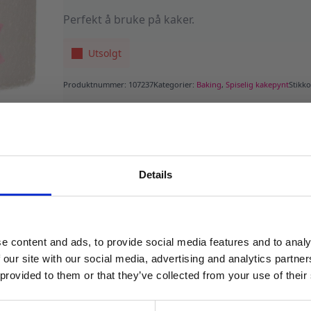
279 kr.
195 kr.
Perfekt å bruke på kaker.
Utsolgt
Produktnummer:
107237
Kategorier:
Baking
,
Spiselig kakepynt
Stikk
Details
MELD DEG PÅ NYHETSBREVET
FÅ 10% RABATT
e content and ads, to provide social media features and to analy
få eksklusive tilbud og masse
 our site with our social media, advertising and analytics partn
inspirasjon rett i innboksen
 provided to them or that they’ve collected from your use of their
Email