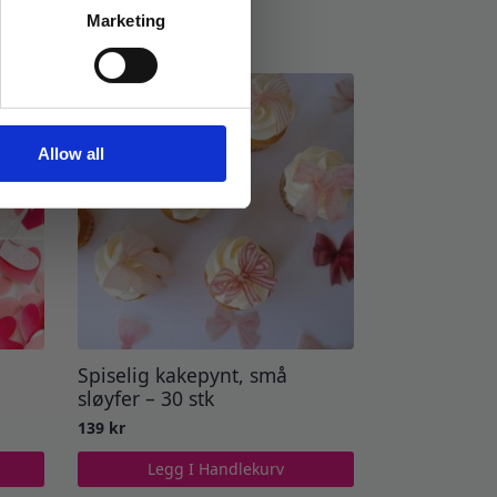
Marketing
Allow all
Spiselig kakepynt, små
sløyfer – 30 stk
139
kr
Legg I Handlekurv