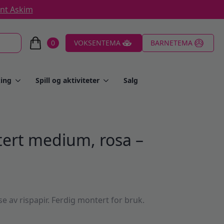
ent Askim
0
VOKSENTEMA
BARNETEMA
ing
Spill og aktiviteter
Salg
tert medium, rosa –
se av rispapir. Ferdig montert for bruk.