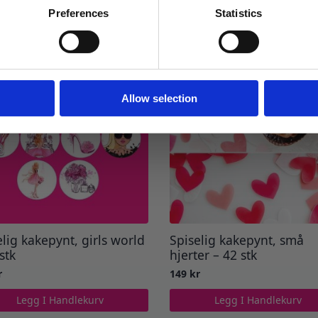
Preferences
Statistics
Ja takk! Jeg vil gjerne få brev fra dere!
Nei takk
Allow selection
elig kakepynt, girls world
Spiselig kakepynt, små
stk
hjerter – 42 stk
r
149
kr
Legg I Handlekurv
Legg I Handlekurv