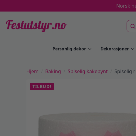
Norsk ne
Sea
for:
Personlig dekor
Dekorasjoner
Hjem
Baking
Spiselig kakepynt
Spiselig 
TILBUD!