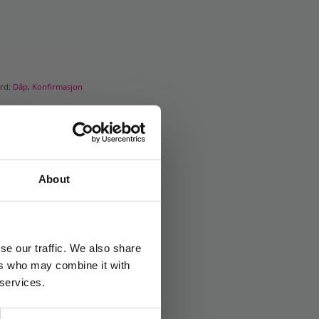
ord:
Dåp
,
Konfirmasjon
About
se our traffic. We also share
ers who may combine it with
 services.