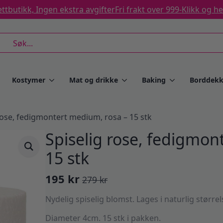
ttbutikk, Ingen ekstra avgifter
Fri frakt over 999-
Klikk og h
rch
Kostymer
Mat og drikke
Baking
Borddekk
rose, fedigmontert medium, rosa – 15 stk
Spiselig rose, fedigmon
15 stk
195
kr
279
kr
Opprinnelig
Nåværende
pris
pris
Nydelig spiselig blomst. Lages i naturlig størrel
var:
er:
Diameter 4cm. 15 stk i pakken.