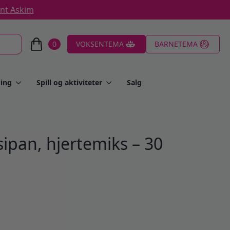
ent Askim
0
VOKSENTEMA
BARNETEMA
ing
Spill og aktiviteter
Salg
ipan, hjertemiks – 30