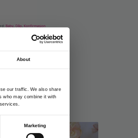
ord:
Baby
,
Dåp
,
Konfirmasjon
About
se our traffic. We also share
ers who may combine it with
 services.
Marketing