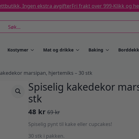
ttbutikk, Ingen ekstra avgifter
Fri frakt over 999-
Klikk og h
rch
Kostymer
Mat og drikke
Baking
Borddekk
kakedekor marsipan, hjertemiks – 30 stk
Spiselig kakedekor mars
stk
48
kr
69
kr
Opprinnelig
Nåværende
pris
pris
Spiselig pynt til kake eller cupcakes!
var:
er:
30 stk i pakken.