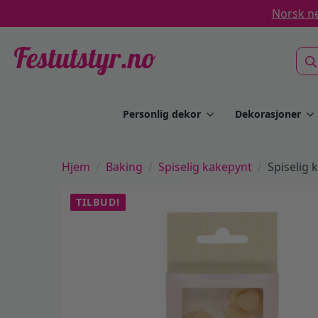
Norsk ne
Sea
for:
Personlig dekor
Dekorasjoner
Hjem
Baking
Spiselig kakepynt
Spiselig 
TILBUD!