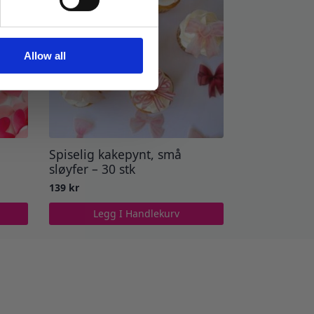
Allow all
Spiselig kakepynt, små
sløyfer – 30 stk
139
kr
Legg I Handlekurv