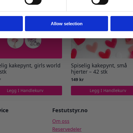
Ja takk! Jeg vil gjerne få brev fra dere!
Nei takk
Allow selection
elig kakepynt, girls world
Spiselig kakepynt, små
stk
hjerter – 42 stk
r
149
kr
Legg I Handlekurv
Legg I Handlekurv
ice
Festutstyr.no
Om oss
Reservedeler