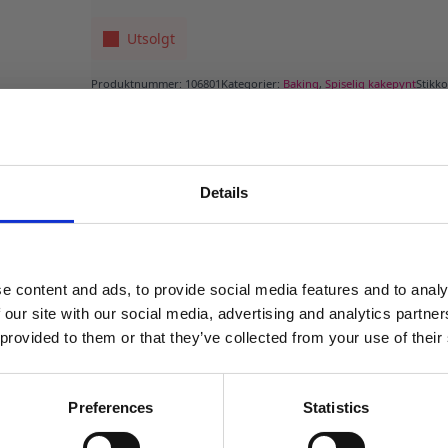
69 kr.
48 kr.
Utsolgt
Produktnummer:
106801
Kategorier:
Baking
,
Spiselig kakepynt
Stikk
Details
MELD DEG PÅ NYHETSBREVET
FÅ 10% RABATT
e content and ads, to provide social media features and to analy
få eksklusive tilbud og masse
 our site with our social media, advertising and analytics partn
inspirasjon rett i innboksen
 provided to them or that they’ve collected from your use of their
Email
Preferences
Statistics