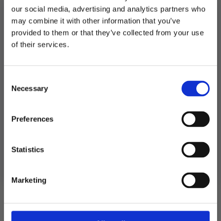
our social media, advertising and analytics partners who
may combine it with other information that you’ve
Produktnummer:
106802
Kategorier:
Baking
,
Spiselig kakepynt
provided to them or that they’ve collected from your use
Stikkord:
Baby
,
Dåp
,
Konfirmasjon
MELD DEG PÅ NYHETSBREVET
of their services.
FÅ 10% RABATT
Consent
få eksklusive tilbud og masse
Relaterte produkter
Necessary
inspirasjon rett i innboksen
Selection
TILBUD!
Email
Preferences
Ja takk! Jeg vil gjerne få brev fra dere!
Statistics
Nei takk
Marketing