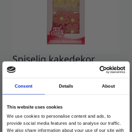
Spiselig kakedekor
marsipan, blomster – 12
stk
Consent
Details
About
48
kr
69
kr
Opprinnelig
Nåværende
pris
pris
Spiselig pynt til kake eller cupcakes!
This website uses cookies
var:
er:
We use cookies to personalise content and ads, to
12 stk i pakken.
69 kr.
48 kr.
provide social media features and to analyse our traffic.
We also share information about your use of our site with
Utsolgt