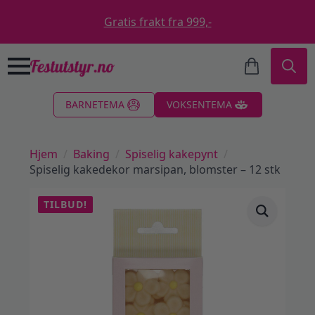
Gratis frakt fra 999,-
Search
BARNETEMA
VOKSENTEMA
for:
Hjem
Baking
Spiselig kakepynt
Spiselig kakedekor marsipan, blomster – 12 stk
TILBUD!