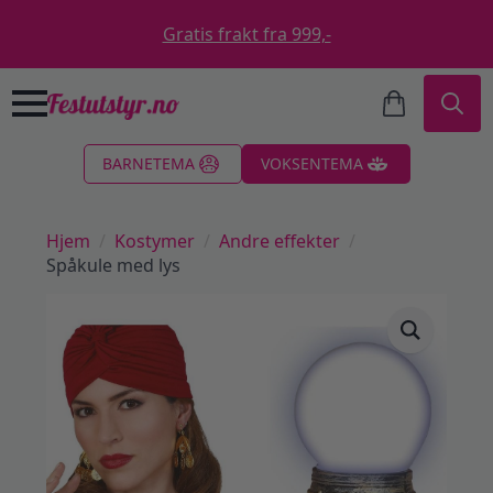
Gratis frakt fra 999,-
Search
BARNETEMA
VOKSENTEMA
for:
Hjem
Kostymer
Andre effekter
Spåkule med lys