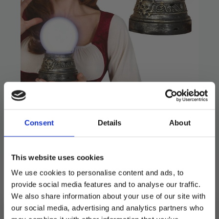
Spåkule med lys
299
kr
Consent
Details
About
Stilig lyskule. Måler 19 cm.
Bruker 2 stk AA-batterier (medfølger ikke)
This website uses cookies
We use cookies to personalise content and ads, to
På lager
provide social media features and to analyse our traffic.
We also share information about your use of our site with
Spåkule
med
LEGG I HANDLEKURV
our social media, advertising and analytics partners who
lys