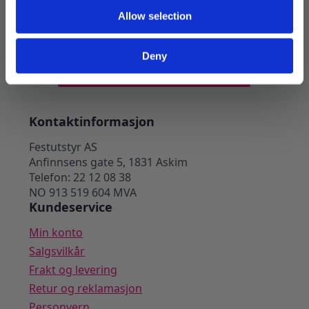
Allow selection
Skotrekk brun
199
kr
Deny
Legg I Handlekurv
Kontaktinformasjon
Festutstyr AS
Anfinnsens gate 5, 1831 Askim
Telefon: 22 12 08 38
NO 913 519 604 MVA
Kundeservice
Min konto
Salgsvilkår
Frakt og levering
Retur og reklamasjon
Personvern