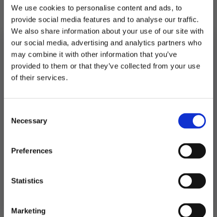
We use cookies to personalise content and ads, to
Stilig å knytte rundt servietten eller gavebokser
provide social media features and to analyse our traffic.
på gjestenes bordplassering.
We also share information about your use of our site with
our social media, advertising and analytics partners who
På lager
may combine it with other information that you’ve
provided to them or that they’ve collected from your use
MELD DEG PÅ NYHETSBREVET
LEGG I HANDLEKURV
of their services.
FÅ 10% RABATT
Produktnummer:
101720
Kategorier:
Dekorasjoner
,
Tekstiler og dekorbånd
Consent
få eksklusive tilbud og masse
Stikkord:
Natur
Necessary
inspirasjon rett i innboksen
Selection
Email
Preferences
Relaterte produkter
Ja takk! Jeg vil gjerne få brev fra dere!
Statistics
Nei takk
Marketing