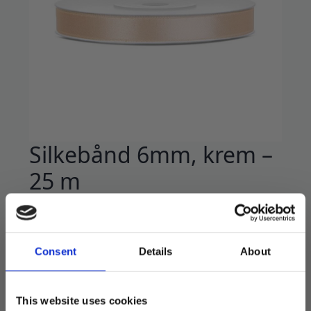
Silkebånd 6mm, krem –
25 m
24
kr
Rull med elegant silkebånd.
Consent
Details
About
6mm bredt, 25 meter langt.
Premium kvalitet, perfekt til dekorasjoner,
This website uses cookies
sløyfer og kort.