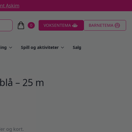
ent Askim
0
VOKSENTEMA
BARNETEMA
ing
Spill og aktiviteter
Salg
blå – 25 m
fer og kort.