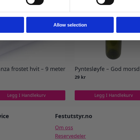
Ja takk! Jeg vil gjerne få brev fra dere!
Nei takk
Allow selection
nza frostet hvit – 9 meter
Pyntesløyfe – God mors
29
kr
Legg I Handlekurv
Legg I Handlekurv
ice
Festutstyr.no
Om oss
Reservedeler