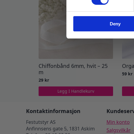
Deny
Chiffonbånd 6mm, hvit – 25
Orga
m
59
kr
29
kr
Legg I Handlekurv
Kontaktinformasjon
Kundeserv
Festutstyr AS
Min konto
Anfinnsens gate 5, 1831 Askim
Salgsvilkår