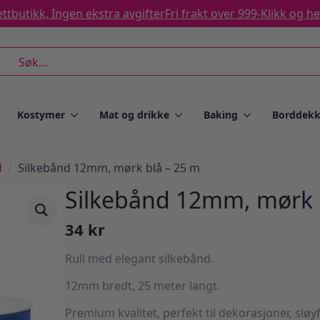
ttbutikk, Ingen ekstra avgifter
Fri frakt over 999-
Klikk og h
rch
Kostymer
Mat og drikke
Baking
Borddekk
d
Silkebånd 12mm, mørk blå – 25 m
Silkebånd 12mm, mørk 
34
kr
Rull med elegant silkebånd.
12mm bredt, 25 meter langt.
Premium kvalitet, perfekt til dekorasjoner, sløy