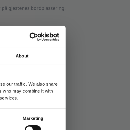
er på gjestenes bordplassering.
korbånd
Stikkord:
Mørkblå
About
se our traffic. We also share
ers who may combine it with
 services.
Marketing