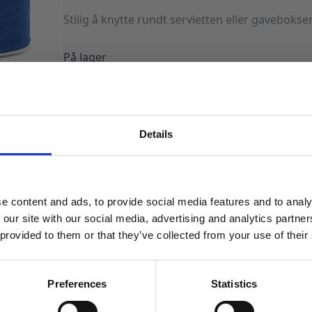
Stilig å knytte rundt servietten eller gaveboks
På lager
Silkebånd
12mm,
LEGG I HANDLEKURV
mørk
blå
–
Produktnummer:
102387
Kategorier:
Dekorasjoner
,
Tekstiler og de
25
Details
m
MELD DEG PÅ NYHETSBREVET
antall
FÅ 10% RABATT
e content and ads, to provide social media features and to analy
få eksklusive tilbud og masse
 our site with our social media, advertising and analytics partn
inspirasjon rett i innboksen
 provided to them or that they’ve collected from your use of their
Email
Preferences
Statistics