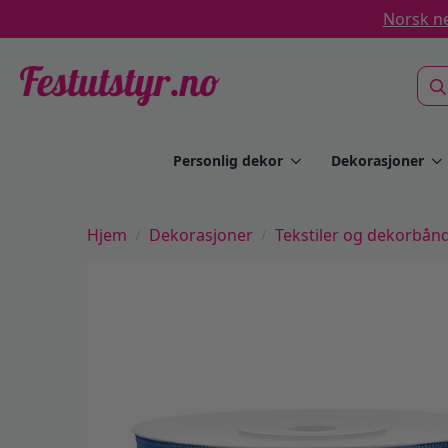
Norsk ne
Sea
for:
Personlig dekor
Dekorasjoner
Hjem
Dekorasjoner
Tekstiler og dekorbån