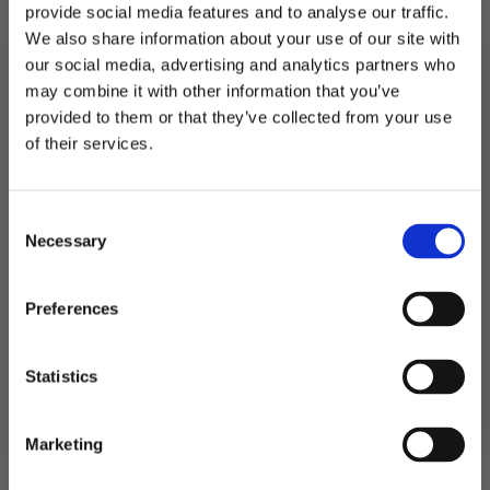
provide social media features and to analyse our traffic.
Måler 40*40 cm. 16 stk i hver pakke.
We also share information about your use of our site with
our social media, advertising and analytics partners who
Utsolgt
may combine it with other information that you’ve
provided to them or that they’ve collected from your use
MELD DEG PÅ NYHETSBREVET
Produktnummer:
106830
of their services.
Kategorier:
Servering
,
Servietter
FÅ 10% RABATT
Stikkord:
Bryllup
,
Dåp
,
Konfirmasjon
Consent
få eksklusive tilbud og masse
Necessary
inspirasjon rett i innboksen
Selection
Relaterte produkter
Email
Preferences
TILBUD!
Ja takk! Jeg vil gjerne få brev fra dere!
Statistics
Nei takk
Marketing