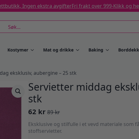
ttbutikk, Ingen ekstra avgifter
Fri frakt over 999-
Klikk og h
rch
Kostymer
Mat og drikke
Baking
Borddekk
dag eksklusiv, aubergine – 25 stk
Servietter middag ekskl
stk
62
kr
89
kr
Opprinnelig
Nåværende
pris
pris
Eksklusive og stilfulle i et vevd materiale som f
var:
er:
stoffservietter.