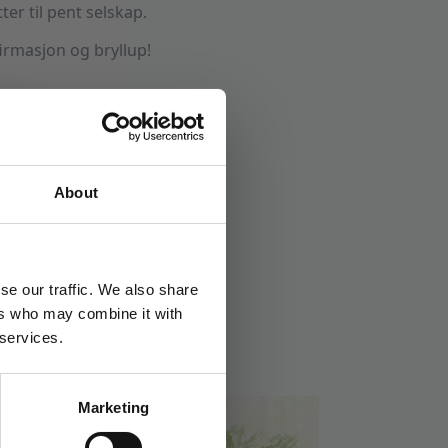
er til pent selskap.
firmasjon og bryllup!
onfirmasjon
About
se our traffic. We also share
ers who may combine it with
 services.
Marketing
TILBUD!