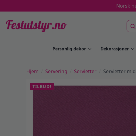
Norsk ne
Sea
for:
Personlig dekor
Dekorasjoner
Hjem
Servering
Servietter
Servietter mid
TILBUD!