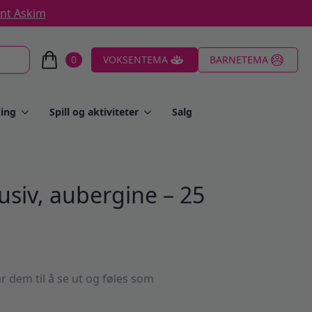
ent Askim
0
VOKSENTEMA
BARNETEMA
ing
Spill og aktiviteter
Salg
usiv, aubergine – 25
år dem til å se ut og føles som