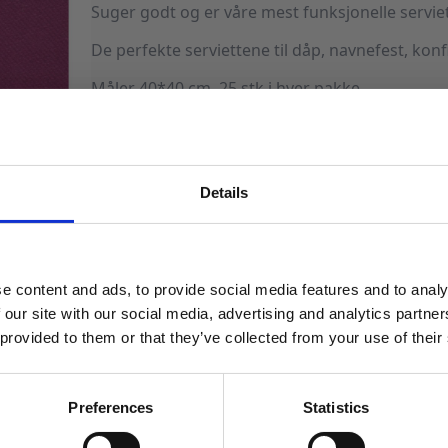
89 kr.
62 kr.
Suger godt og er våre mest funksjonelle serviett
De perfekte serviettene til dåp, navnefest, kon
Måler 40*40 cm. 25 stk i hver pakke.
Utsolgt
Produktnummer:
103375
Kategorier:
Servering
,
Servietter
Stikkord:
K
Details
MELD DEG PÅ NYHETSBREVET
FÅ 10% RABATT
e content and ads, to provide social media features and to analy
få eksklusive tilbud og masse
 our site with our social media, advertising and analytics partn
inspirasjon rett i innboksen
 provided to them or that they’ve collected from your use of their
Email
Preferences
Statistics
TILBUD!