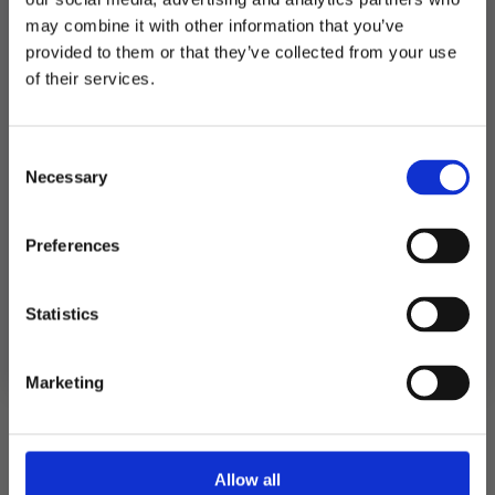
Produktnummer:
104091
Kategorier:
Servering
,
Servietter
may combine it with other information that you’ve
Stikkord:
Baby
,
Dåp
,
Konfirmasjon
,
Lysrosa
provided to them or that they’ve collected from your use
MELD DEG PÅ NYHETSBREVET
of their services.
FÅ 10% RABATT
Relaterte produkter
Consent
få eksklusive tilbud og masse
Necessary
inspirasjon rett i innboksen
Selection
TILBUD!
Email
Preferences
Ja takk! Jeg vil gjerne få brev fra dere!
Statistics
Nei takk
Marketing
Allow all