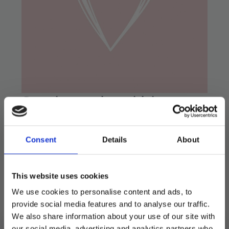
Servietter lunsj hjerte,
rosa – 20 stk
Consent
Details
About
41
kr
59
kr
Opprinnelig
Nåværende
pris
pris
Flotte servietter i lunsj-størrelse.
var:
er:
This website uses cookies
33*33 cm når de er brettet helt ut.
59 kr.
41 kr.
We use cookies to personalise content and ads, to
provide social media features and to analyse our traffic.
Utsolgt
We also share information about your use of our site with
our social media, advertising and analytics partners who