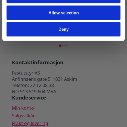
Servietter kaffe, Marineblå – 20
Servie
Allow selection
stk
stk
27
kr
39
kr
39
kr
Opprinnelig
Nåværende
pris
pris
Deny
Legg I Handlekurv
var:
er:
39 kr.
27 kr.
Kontaktinformasjon
Festutstyr AS
Anfinnsens gate 5, 1831 Askim
Telefon: 22 12 08 38
NO 913 519 604 MVA
Kundeservice
Min konto
Salgsvilkår
Frakt og levering