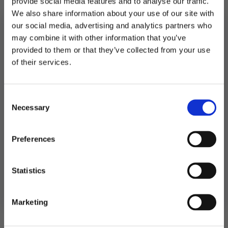
provide social media features and to analyse our traffic.
På lager
We also share information about your use of our site with
Servietter
our social media, advertising and analytics partners who
Baby,
LEGG I HANDLEKURV
Bamse
may combine it with other information that you’ve
–
12
provided to them or that they’ve collected from your use
Produktnummer:
108320
stk
MELD DEG PÅ NYHETSBREVET
of their services.
Kategorier:
Servering
,
Servietter
antall
Stikkord:
Baby
,
Dåp
FÅ 10% RABATT
Consent
få eksklusive tilbud og masse
Necessary
inspirasjon rett i innboksen
Selection
Relaterte produkter
Email
Preferences
Ja takk! Jeg vil gjerne få brev fra dere!
Statistics
Nei takk
Marketing