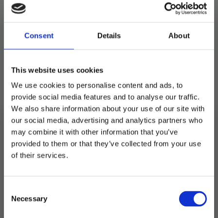
Servietter avlang,
Consent
Details
About
elegance hvit – 15 stk
41
kr
59
kr
Opprinnelig
Nåværende
This website uses cookies
pris
pris
Eksklusive og stilfulle servietter med innpreget
We use cookies to personalise content and ads, to
var:
er:
mønster.
provide social media features and to analyse our traffic.
59 kr.
41 kr.
We also share information about your use of our site with
Populær ny størrelse. Passer godt på kuverten
our social media, advertising and analytics partners who
med for eksempel en trpåd knyttet rundt eller
may combine it with other information that you’ve
et bordkort oppå.
provided to them or that they’ve collected from your use
Størrelse 33×40 cm når de er brettet ut. 15 stk i
MELD DEG PÅ NYHETSBREVET
of their services.
hver pakke.
FÅ 10% RABATT
På lager
Consent
få eksklusive tilbud og masse
Necessary
inspirasjon rett i innboksen
Selection
Servietter
avlang,
LEGG I HANDLEKURV