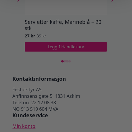
Servietter kaffe, Marineblå – 20
Servie
stk
stk
27
kr
39
kr
39
kr
Opprinnelig
Nåværende
pris
pris
Legg I Handlekurv
var:
er:
39 kr.
27 kr.
Kontaktinformasjon
Festutstyr AS
Anfinnsens gate 5, 1831 Askim
Telefon: 22 12 08 38
NO 913 519 604 MVA
Kundeservice
Min konto