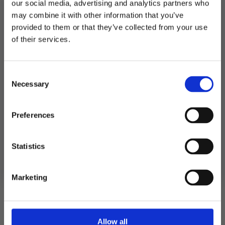
our social media, advertising and analytics partners who
may combine it with other information that you’ve
LEGG I HANDLEKURV
provided to them or that they’ve collected from your use
MELD DEG PÅ NYHETSBREVET
of their services.
Produktnummer:
107357
FÅ 10% RABATT
Kategorier:
Andre effekter
,
Kostymer
Stikkord:
Pirat
,
Western
Consent
få eksklusive tilbud og masse
Necessary
inspirasjon rett i innboksen
Selection
Relaterte produkter
Email
Preferences
Ja takk! Jeg vil gjerne få brev fra dere!
Statistics
Nei takk
Marketing
Allow all