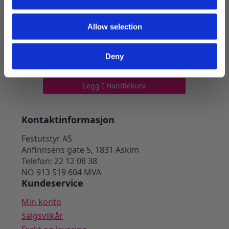
Allow selection
Skotrekk brun
Deny
199
kr
Legg I Handlekurv
Kontaktinformasjon
Festutstyr AS
Anfinnsens gate 5, 1831 Askim
Telefon: 22 12 08 38
NO 913 519 604 MVA
Kundeservice
Min konto
Salgsvilkår