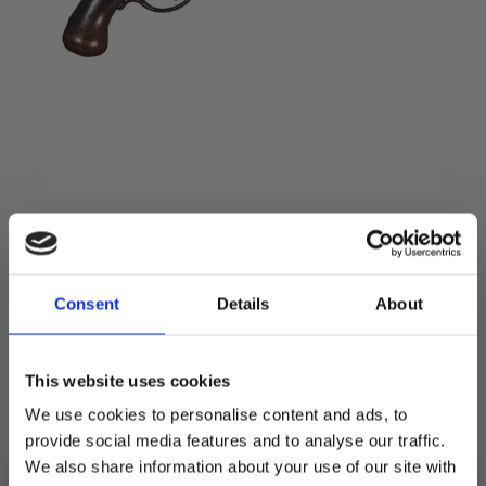
Consent
Details
About
Revolver – 28 cm
79
kr
This website uses cookies
Falsk dekorativ revolver på 28 cm.
We use cookies to personalise content and ads, to
provide social media features and to analyse our traffic.
We also share information about your use of our site with
På lager