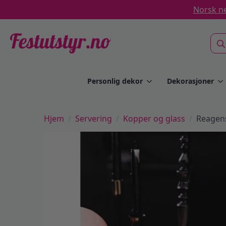
Norsk ne
Sea
for:
Personlig dekor
Dekorasjoner
Hjem
Servering
Kopper og glass
Reagens