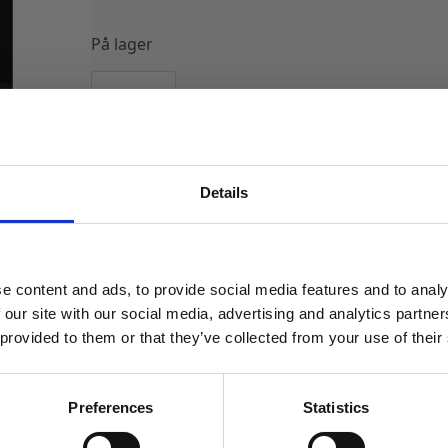
På lager
Reagensrør
shotglass
-
6
stk
LEGG I HANDLEKURV
antall
Produktnummer:
107518
Kategorier:
Kopper og glass
,
Servering
Stik
Details
MELD DEG PÅ NYHETSBREVET
FÅ 10% RABATT
e content and ads, to provide social media features and to analy
få eksklusive tilbud og masse
 our site with our social media, advertising and analytics partn
inspirasjon rett i innboksen
 provided to them or that they’ve collected from your use of their
Email
Preferences
Statistics