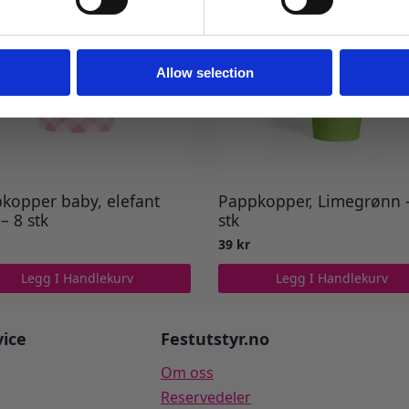
Ja takk! Jeg vil gjerne få brev fra dere!
Nei takk
Allow selection
kopper baby, elefant
Pappkopper, Limegrønn 
– 8 stk
stk
39
kr
Legg I Handlekurv
Legg I Handlekurv
ice
Festutstyr.no
Om oss
Reservedeler