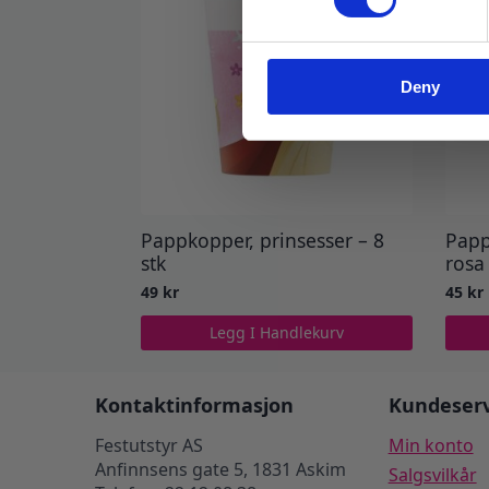
Deny
Pappkopper, prinsesser – 8
Papp
stk
rosa 
49
kr
45
kr
Legg I Handlekurv
Kontaktinformasjon
Kundeserv
Festutstyr AS
Min konto
Anfinnsens gate 5, 1831 Askim
Salgsvilkår