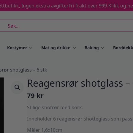
ttbutikk, Ingen ekstra avgifter
Fri frakt over 999-
Klikk og h
rch
Kostymer
Mat og drikke
Baking
Borddekk
rør shotglass – 6 stk
Reagensrør shotglass – 
79
kr
Stilige shotrør med kork.
Inneholder 6 reagensrør shotteglass som pass
Måler 1,6x10cm