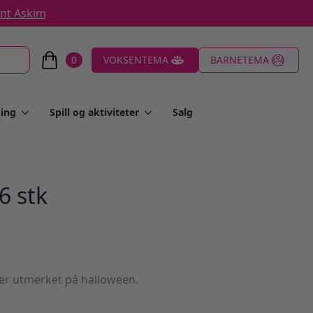
ent Askim
0
VOKSENTEMA
BARNETEMA
ing
Spill og aktiviteter
Salg
6 stk
er utmerket på halloween.