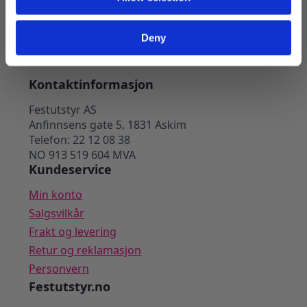
Legg I Handlekurv
Deny
Kontaktinformasjon
Festutstyr AS
Anfinnsens gate 5, 1831 Askim
Telefon: 22 12 08 38
NO 913 519 604 MVA
Kundeservice
Min konto
Salgsvilkår
Frakt og levering
Retur og reklamasjon
Personvern
Festutstyr.no