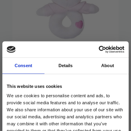
Rangle, rosa kanin
Consent
Details
About
129
kr
Super søt rangle rosa kanin.
This website uses cookies
We use cookies to personalise content and ads, to
Utsolgt
provide social media features and to analyse our traffic.
We also share information about your use of our site with
Produktnummer:
103219
Kategorier:
Andre aktiviteter
,
Spill og aktiviteter
our social media, advertising and analytics partners who
Stikkord:
70
,
Baby
,
Gaveforslag
may combine it with other information that you’ve
provided to them or that they’ve collected from your use