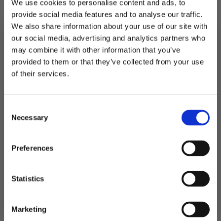
We use cookies to personalise content and ads, to
Inneholder 30 trebrikker.
provide social media features and to analyse our traffic.
We also share information about your use of our site with
Glasset er 12 cm høyt.
our social media, advertising and analytics partners who
may combine it with other information that you’ve
Utsolgt
provided to them or that they’ve collected from your use
MELD DEG PÅ NYHETSBREVET
of their services.
Produktnummer:
102614
FÅ 10% RABATT
Kategorier:
Dekorasjoner
,
Kort og gjestebøker
Stikkord:
70
,
Utdrikningslag
Consent
få eksklusive tilbud og masse
Necessary
inspirasjon rett i innboksen
Selection
Relaterte produkter
Email
Preferences
Ja takk! Jeg vil gjerne få brev fra dere!
Statistics
Nei takk
Marketing