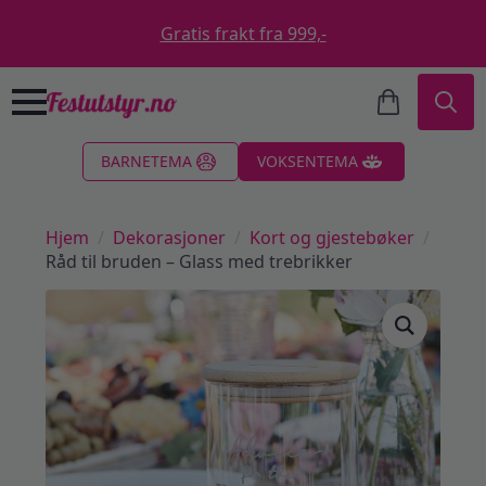
Gratis frakt fra 999,-
Search
BARNETEMA
VOKSENTEMA
for:
Hjem
Dekorasjoner
Kort og gjestebøker
Råd til bruden – Glass med trebrikker