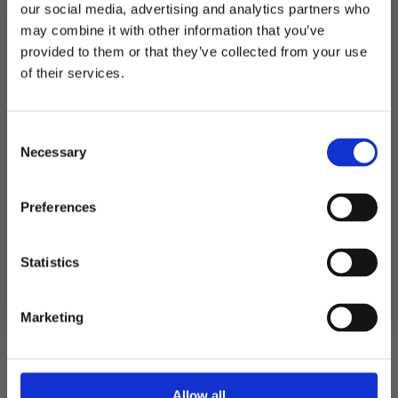
our social media, advertising and analytics partners who
Produktnummer:
100032
may combine it with other information that you’ve
Kategorier:
Bordpynt
,
Servering
Stikkord:
Baby
provided to them or that they’ve collected from your use
MELD DEG PÅ NYHETSBREVET
of their services.
FÅ 10% RABATT
Relaterte produkter
Consent
få eksklusive tilbud og masse
Necessary
inspirasjon rett i innboksen
Selection
Email
Preferences
Ja takk! Jeg vil gjerne få brev fra dere!
Statistics
Nei takk
Marketing
Allow all