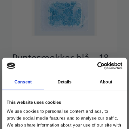
Pyntesmokker blå – 18
stk
39
kr
Consent
Details
About
Pakke med 18 dekorative smokker.
This website uses cookies
Fint som bordpynt eller som dekor på gaver og
bleiekaker.
We use cookies to personalise content and ads, to
provide social media features and to analyse our traffic.
Utsolgt
We also share information about your use of our site with