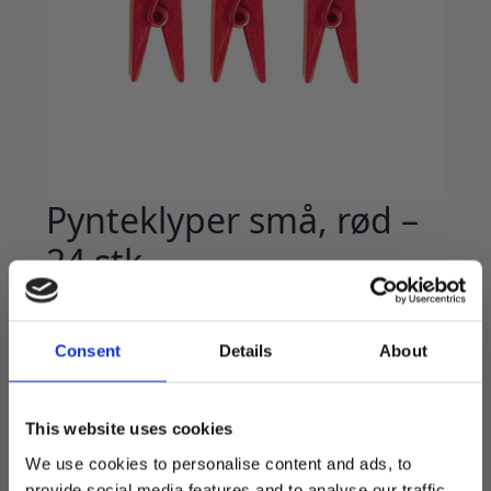
Pynteklyper små, rød –
24 stk
45
kr
Flotte små klyper i rødt.
Consent
Details
About
Måler ca 2,5 cm.
This website uses cookies
24 stk i pakken.
We use cookies to personalise content and ads, to
provide social media features and to analyse our traffic.