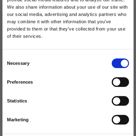
På lager
We also share information about your use of our site with
Pynteklyper
our social media, advertising and analytics partners who
små,
LEGG I HANDLEKURV
rød
may combine it with other information that you’ve
-
24
provided to them or that they’ve collected from your use
Produktnummer:
109091
stk
MELD DEG PÅ NYHETSBREVET
Kategorier:
Bordpynt
,
Servering
of their services.
antall
Stikkord:
Jul
,
Liverpool
,
Rød
FÅ 10% RABATT
Consent
få eksklusive tilbud og masse
Necessary
inspirasjon rett i innboksen
Selection
Relaterte produkter
Email
Preferences
Ja takk! Jeg vil gjerne få brev fra dere!
Statistics
Nei takk
Marketing