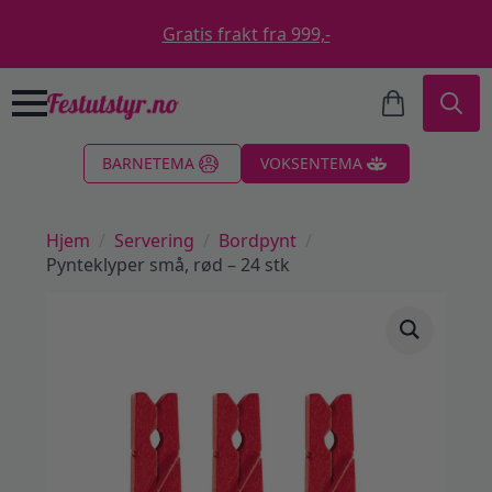
Gratis frakt fra 999,-
Search
BARNETEMA
VOKSENTEMA
for:
Hjem
Servering
Bordpynt
Pynteklyper små, rød – 24 stk