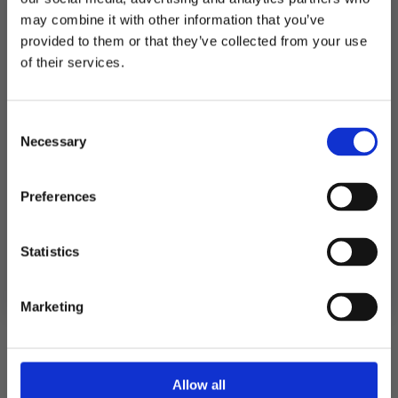
antall
may combine it with other information that you’ve
Produktnummer:
106216
Kategorier:
Herrekostyme
,
Kostymer
provided to them or that they’ve collected from your use
Stikkord:
Halloween
,
Pirat
MELD DEG PÅ NYHETSBREVET
of their services.
FÅ 10% RABATT
Consent
få eksklusive tilbud og masse
Relaterte produkter
Necessary
inspirasjon rett i innboksen
Selection
Email
Preferences
Ja takk! Jeg vil gjerne få brev fra dere!
Statistics
Nei takk
Marketing
Allow all