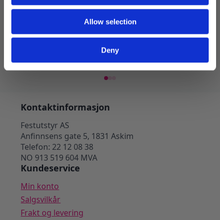
Kostyme , Pilot kit – Svart og gull
Kosty
Allow selection
249
kr
329
kr
Deny
Legg I Handlekurv
Kontaktinformasjon
Festutstyr AS
Anfinnsens gate 5, 1831 Askim
Telefon: 22 12 08 38
NO 913 519 604 MVA
Kundeservice
Min konto
Salgsvilkår
Frakt og levering