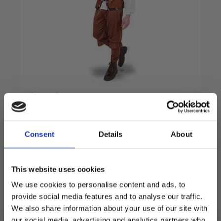
Piratkostyme, L-XL
599
kr
Consent
Details
About
Stilig sjørøversett for voksne.
Inneholder drakt og hatt.
This website uses cookies
På lager
We use cookies to personalise content and ads, to
provide social media features and to analyse our traffic.
Piratkostyme,
L-
We also share information about your use of our site with
LEGG I HANDLEKURV
XL
our social media, advertising and analytics partners who