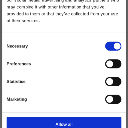
our social media, advertising and analytics partners who
Utsolgt
may combine it with other information that you’ve
provided to them or that they’ve collected from your use
Produktnummer:
900078
MELD DEG PÅ NYHETSBREVET
Kategorier:
Fløyter og festhorn
,
Spill og aktiviteter
of their services.
Stikkord:
Gull & pastell
,
Gull & svart
,
Hollywood
,
MGP
FÅ 10% RABATT
Consent
få eksklusive tilbud og masse
Necessary
inspirasjon rett i innboksen
Selection
Relaterte produkter
Email
Preferences
TILBUD!
Ja takk! Jeg vil gjerne få brev fra dere!
Statistics
Nei takk
Marketing
Allow all