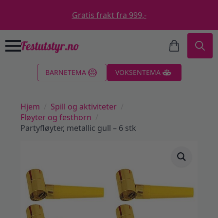
Gratis frakt fra 999,-
Search
BARNETEMA
VOKSENTEMA
for:
Hjem
Spill og aktiviteter
Fløyter og festhorn
Partyfløyter, metallic gull – 6 stk