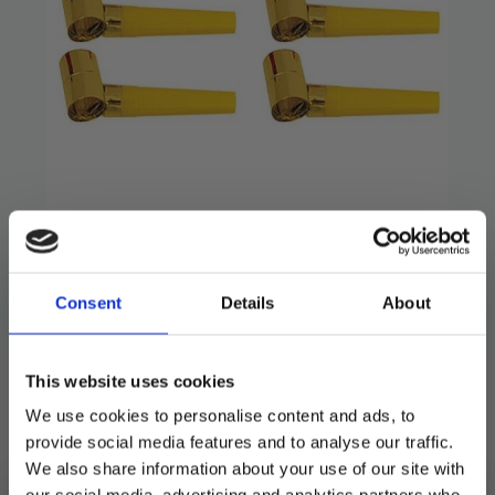
Partyfløyter, metallic
gull – 6 stk
Consent
Details
About
39
kr
Elegante partyfløyter av gullfoliert papir.
This website uses cookies
Det lille ekstra til enhver elegant anledning.
We use cookies to personalise content and ads, to
provide social media features and to analyse our traffic.
6 stk i pakken.
We also share information about your use of our site with