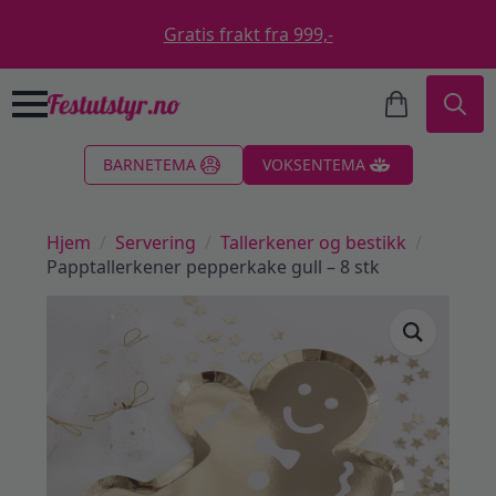
Gratis frakt fra 999,-
Search
BARNETEMA
VOKSENTEMA
for:
Hjem
Servering
Tallerkener og bestikk
Papptallerkener pepperkake gull – 8 stk