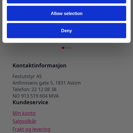
Papptallerkener 23cm, Sonic – 8
Pappta
Allow selection
stk
motiv 
69
kr
69
kr
Deny
Legg I Handlekurv
Kontaktinformasjon
Festutstyr AS
Anfinnsens gate 5, 1831 Askim
Telefon: 22 12 08 38
NO 913 519 604 MVA
Kundeservice
Min konto
Salgsvilkår
Frakt og levering