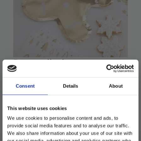
Papptallerkener
pepperkake gull – 8 stk
Consent
Details
About
69
kr
Pakke med 8 morsomme julepapptallerkener.
This website uses cookies
Måler: 29 cm x 25 cm
We use cookies to personalise content and ads, to
provide social media features and to analyse our traffic.
Utsolgt
We also share information about your use of our site with
our social media, advertising and analytics partners who