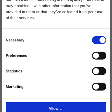
Produktnummer:
101561
Kategorier:
Servering
,
Tallerkener og bestikk
may combine it with other information that you’ve
Stikkord:
Jul
provided to them or that they’ve collected from your use
MELD DEG PÅ NYHETSBREVET
of their services.
FÅ 10% RABATT
Relaterte produkter
Consent
få eksklusive tilbud og masse
Necessary
inspirasjon rett i innboksen
Selection
Email
Preferences
Ja takk! Jeg vil gjerne få brev fra dere!
Statistics
Nei takk
Marketing
Allow all