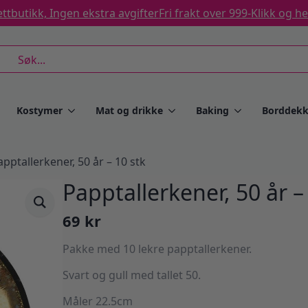
ttbutikk, Ingen ekstra avgifter
Fri frakt over 999-
Klikk og h
rch
Kostymer
Mat og drikke
Baking
Borddekk
apptallerkener, 50 år – 10 stk
Papptallerkener, 50 år –
69
kr
Pakke med 10 lekre papptallerkener.
Svart og gull med tallet 50.
Måler 22.5cm