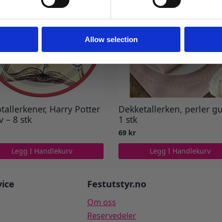
Ja takk! Jeg vil gjerne få brev fra dere!
Nei takk
Allow selection
tallerkener, Harry Potter
Dekketallerken, perler gu
v – 8 stk
1 stk
69
kr
Legg I Handlekurv
Legg I Handlekurv
ice
Festutstyr.no
Om oss
Reservedeler