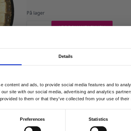
På lager
Papptallerkener,
50
LEGG I HANDLEKURV
år
–
10
Produktnummer:
108482
Kategorier:
Servering
,
Tallerkener og besti
stk
antall
Details
MELD DEG PÅ NYHETSBREVET
FÅ 10% RABATT
e content and ads, to provide social media features and to analy
få eksklusive tilbud og masse
 our site with our social media, advertising and analytics partn
inspirasjon rett i innboksen
 provided to them or that they’ve collected from your use of their
Email
Preferences
Statistics