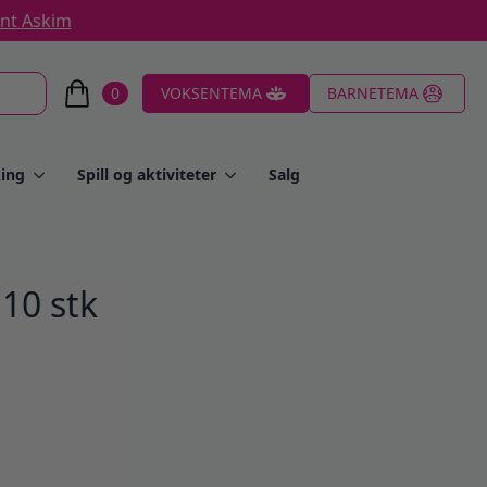
ent Askim
0
VOKSENTEMA
BARNETEMA
ing
Spill og aktiviteter
Salg
 10 stk