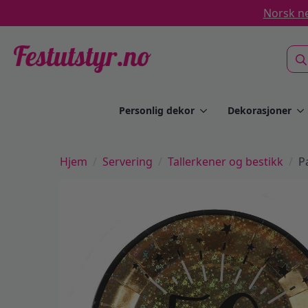
Norsk ne
Sea
for:
Personlig dekor
Dekorasjoner
Hjem
Servering
Tallerkener og bestikk
P