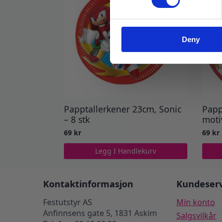
Deny
Papptallerkener 23cm, Sonic
Papp
– 8 stk
moti
69
kr
69
kr
Legg I Handlekurv
Kontaktinformasjon
Kundeserv
Festutstyr AS
Min konto
Anfinnsens gate 5, 1831 Askim
Salgsvilkår