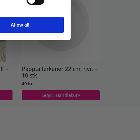
Allow all
ll –
Papptallerkener 22 cm, hvit –
10 stk
49
kr
Legg I Handlekurv