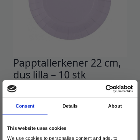
Papptallerkener 22 cm,
dus lilla – 10 stk
49
kr
Flotte papptallerkener.
Consent
Details
About
22,5 cm diameter.
10 stk i pakken.
This website uses cookies
Komposterbare.
We use cookies to personalise content and ads, to