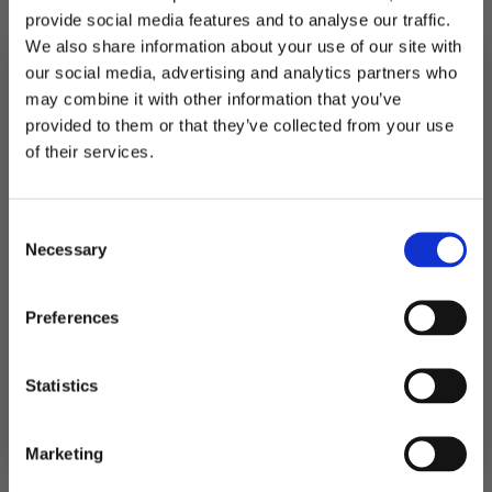
provide social media features and to analyse our traffic.
På lager
We also share information about your use of our site with
our social media, advertising and analytics partners who
Papptallerkener
22
LEGG I HANDLEKURV
may combine it with other information that you’ve
cm,
provided to them or that they’ve collected from your use
dus
lilla
MELD DEG PÅ NYHETSBREVET
of their services.
Produktnummer:
106387
-
Kategorier:
Servering
,
Tallerkener og bestikk
FÅ 10% RABATT
10
Stikkord:
Barnebursdag
,
Lilla
,
Påske
,
Pastell
stk
antall
Consent
få eksklusive tilbud og masse
Necessary
inspirasjon rett i innboksen
Selection
Relaterte produkter
Email
Preferences
Ja takk! Jeg vil gjerne få brev fra dere!
Statistics
Nei takk
Marketing