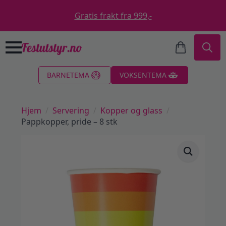
Gratis frakt fra 999,-
Search
BARNETEMA
VOKSENTEMA
for:
Hjem
Servering
Kopper og glass
Pappkopper, pride – 8 stk