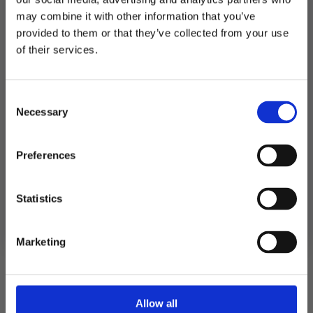
Produktnummer:
104592
Kategorier:
Kopper og glass
,
Servering
may combine it with other information that you’ve
Stikkord:
Barnebursdag
,
Pride
provided to them or that they’ve collected from your use
MELD DEG PÅ NYHETSBREVET
of their services.
FÅ 10% RABATT
Relaterte produkter
Consent
få eksklusive tilbud og masse
Necessary
inspirasjon rett i innboksen
Selection
Email
Preferences
Ja takk! Jeg vil gjerne få brev fra dere!
Statistics
Nei takk
Marketing
Allow all