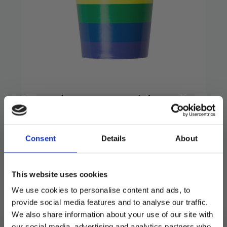
Pappkopper, pride – 8
stk
Consent
Details
About
39
kr
Flotte pappkopper som rommer 0,2l.
This website uses cookies
8 stk i pakken.
We use cookies to personalise content and ads, to
provide social media features and to analyse our traffic.
Utsolgt
We also share information about your use of our site with
our social media, advertising and analytics partners who