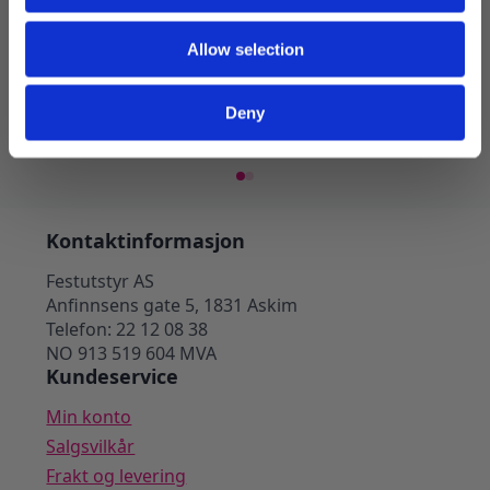
Pappkopper, prinsesser – 8 stk
Pappko
Allow selection
8 stk
49
kr
45
kr
Deny
Legg I Handlekurv
Kontaktinformasjon
Festutstyr AS
Anfinnsens gate 5, 1831 Askim
Telefon: 22 12 08 38
NO 913 519 604 MVA
Kundeservice
Min konto
Salgsvilkår
Frakt og levering