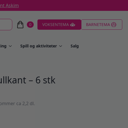
ent Askim
0
VOKSENTEMA
BARNETEMA
ing
Spill og aktiviteter
Salg
lkant – 6 stk
ommer ca 2,2 dl.