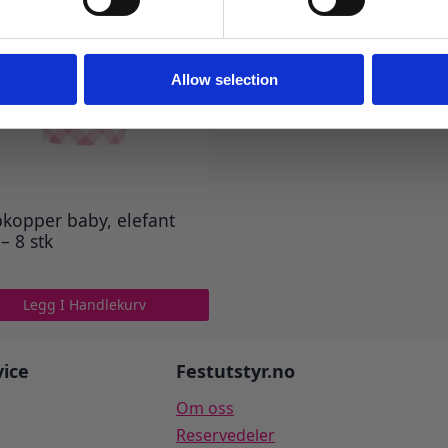
Ja takk! Jeg vil gjerne få brev fra dere!
Nei takk
Allow selection
kopper baby, elefant
– 8 stk
Legg I Handlekurv
ice
Festutstyr.no
Om oss
Reservedeler