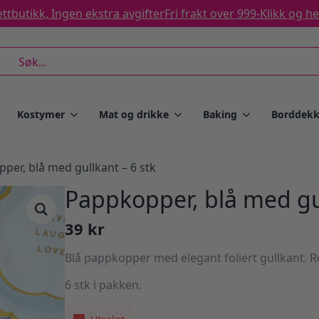
ttbutikk, Ingen ekstra avgifter
Fri frakt over 999-
Klikk og h
rch
Kostymer
Mat og drikke
Baking
Borddekk
per, blå med gullkant – 6 stk
Pappkopper, blå med gul
39
kr
Blå pappkopper med elegant foliert gullkant. R
6 stk i pakken.