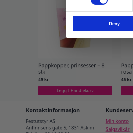
Deny
Pappkopper, prinsesser – 8
Papp
stk
rosa 
49
kr
45
kr
Legg I Handlekurv
Kontaktinformasjon
Kundeserv
Festutstyr AS
Min konto
Anfinnsens gate 5, 1831 Askim
Salgsvilkår