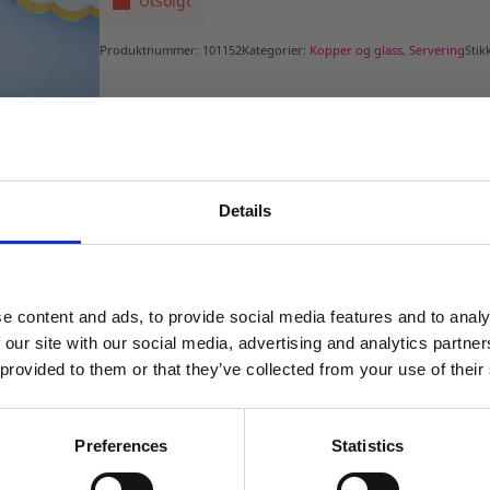
Utsolgt
Produktnummer:
101152
Kategorier:
Kopper og glass
,
Servering
Stik
Details
MELD DEG PÅ NYHETSBREVET
FÅ 10% RABATT
e content and ads, to provide social media features and to analy
få eksklusive tilbud og masse
 our site with our social media, advertising and analytics partn
inspirasjon rett i innboksen
 provided to them or that they’ve collected from your use of their
Email
Preferences
Statistics