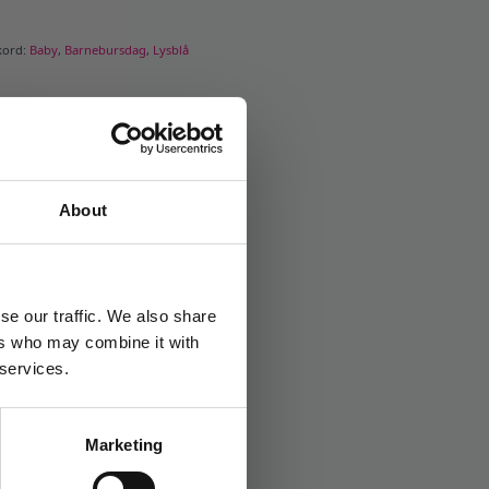
kord:
Baby
,
Barnebursdag
,
Lysblå
About
se our traffic. We also share
ers who may combine it with
 services.
Marketing