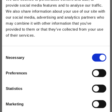
provide social media features and to analyse our traffic.
We also share information about your use of our site with
På lager
our social media, advertising and analytics partners who
Papirvifter,
may combine it with other information that you’ve
krepp
LEGG I HANDLEKURV
marineblå
provided to them or that they’ve collected from your use
-
MELD DEG PÅ NYHETSBREVET
3
of their services.
Produktnummer:
106594
stk
FÅ 10% RABATT
Kategorier:
Dekorasjoner
,
Pompoms og papirvifter
antall
Stikkord:
Eid
,
Hockey
,
Konfirmasjon
,
Mørkblå
Consent
få eksklusive tilbud og masse
Necessary
inspirasjon rett i innboksen
Selection
Relaterte produkter
Email
Preferences
Ja takk! Jeg vil gjerne få brev fra dere!
Statistics
Nei takk
Marketing