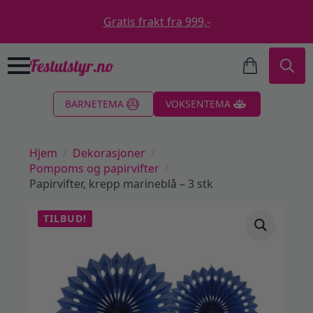
Gratis frakt fra 999,-
Search
BARNETEMA
VOKSENTEMA
for:
Hjem
Dekorasjoner
Pompoms og papirvifter
Papirvifter, krepp marineblå – 3 stk
TILBUD!