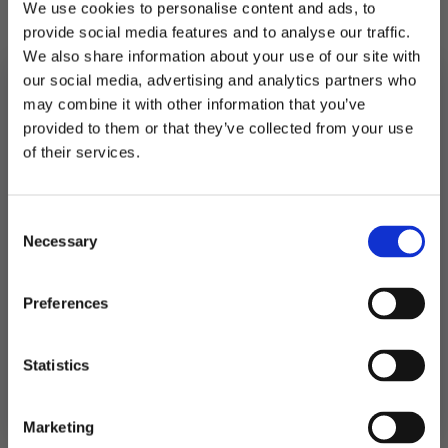
We use cookies to personalise content and ads, to
drikker. Varighet i væske er ca 1,5 time.
provide social media features and to analyse our traffic.
Papirsugerør er et miljøvennlig alternativ som
We also share information about your use of our site with
kan resirkuleres.
our social media, advertising and analytics partners who
may combine it with other information that you’ve
Utsolgt
provided to them or that they’ve collected from your use
MELD DEG PÅ NYHETSBREVET
of their services.
Produktnummer:
102630
FÅ 10% RABATT
Kategorier:
Papirsugerør
,
Servering
,
Sugerør
Stikkord:
Slush
Consent
få eksklusive tilbud og masse
Necessary
inspirasjon rett i innboksen
Selection
Relaterte produkter
Email
Preferences
Ja takk! Jeg vil gjerne få brev fra dere!
Statistics
Nei takk
Marketing