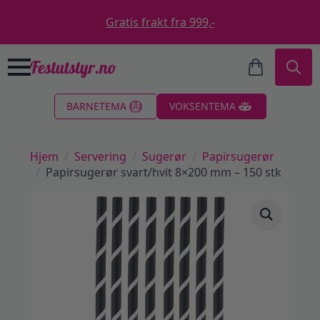
Gratis frakt fra 999,-
Search
BARNETEMA
VOKSENTEMA
for:
Hjem
Servering
Sugerør
Papirsugerør
Papirsugerør svart/hvit 8×200 mm – 150 stk