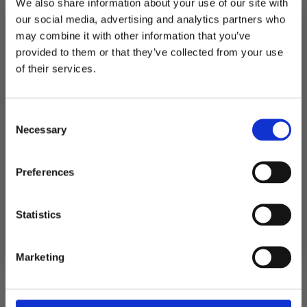
We also share information about your use of our site with
sølv
LEGG I HANDLEKURV
chevron
our social media, advertising and analytics partners who
6
may combine it with other information that you’ve
mm
Produktnummer:
104946
-
provided to them or that they’ve collected from your use
Kategorier:
Papirsugerør
,
Servering
,
Sugerør
12
MELD DEG PÅ NYHETSBREVET
Stikkord:
Baby
,
Dåp
,
Konfirmasjon
,
Outlet
,
Outlet70
,
Sølv
stk
of their services.
antall
FÅ 10% RABATT
Consent
få eksklusive tilbud og masse
Relaterte produkter
Necessary
inspirasjon rett i innboksen
Selection
Email
Preferences
Ja takk! Jeg vil gjerne få brev fra dere!
Statistics
Nei takk
Marketing