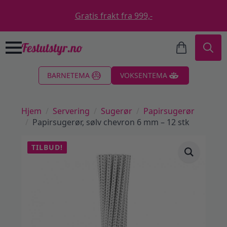
Gratis frakt fra 999,-
Search
BARNETEMA
VOKSENTEMA
for:
Hjem
Servering
Sugerør
Papirsugerør
Papirsugerør, sølv chevron 6 mm – 12 stk
TILBUD!