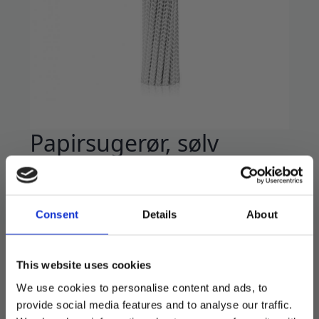
Papirsugerør, sølv
chevron 6 mm – 12 stk
6
kr
19
kr
Opprinnelig
Nåværende
Consent
Details
About
pris
pris
Flotte papirsugerør av god kvalitet.
var:
er:
12 stk i pakken.
19 kr.
6 kr.
This website uses cookies
We use cookies to personalise content and ads, to
På lager
provide social media features and to analyse our traffic.
Papirsugerør,