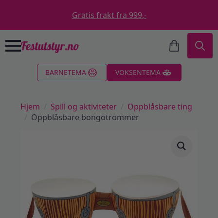
Gratis frakt fra 999,-
Search
BARNETEMA
VOKSENTEMA
for:
Hjem
Spill og aktiviteter
Oppblåsbare ting
Oppblåsbare bongotrommer