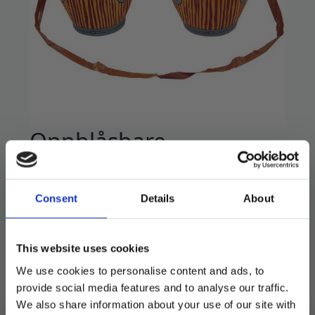
Oppblåsbare
bongotrommer
149
kr
Consent
Details
About
Flott oppblåsbar tromme til å ha med deg på
fest.
This website uses cookies
Hard overflate som du faktisk kan tromme på
We use cookies to personalise content and ads, to
og bånd til å henge dem rundt halsen.
provide social media features and to analyse our traffic.
We also share information about your use of our site with
27cm x 25cm x 62cm