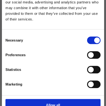
our social media, advertising and analytics partners who
may combine it with other information that you’ve
Utsolgt
provided to them or that they’ve collected from your use
MELD DEG PÅ NYHETSBREVET
of their services.
Produktnummer:
103751
FÅ 10% RABATT
Kategorier:
Oppblåsbare ting
,
Spill og aktiviteter
Stikkord:
70
,
Hawaii
Consent
få eksklusive tilbud og masse
Necessary
inspirasjon rett i innboksen
Selection
Relaterte produkter
Email
Preferences
TILBUD!
Ja takk! Jeg vil gjerne få brev fra dere!
Statistics
Nei takk
Marketing
Allow all