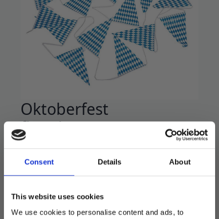
Oktoberfest
flaggbanner rutete – 10
meter
Consent
Details
About
59
kr
Flott flaggbanner av solid papir.
This website uses cookies
Måler hele 10 meter langt.
We use cookies to personalise content and ads, to