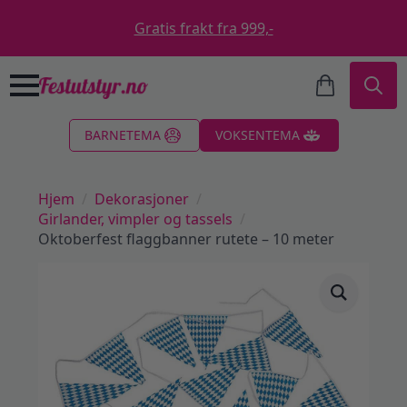
Gratis frakt fra 999,-
Search
BARNETEMA
VOKSENTEMA
for:
Hjem
Dekorasjoner
Girlander, vimpler og tassels
Oktoberfest flaggbanner rutete – 10 meter