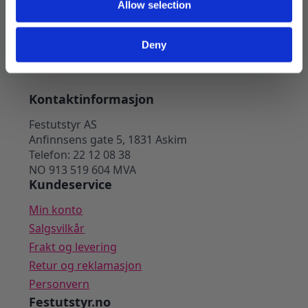
pris
pris
Allow selection
var:
er:
99 kr.
69 kr.
Legg I Handlekurv
Deny
Kontaktinformasjon
Festutstyr AS
Anfinnsens gate 5, 1831 Askim
Telefon: 22 12 08 38
NO 913 519 604 MVA
Kundeservice
Min konto
Salgsvilkår
Frakt og levering
Retur og reklamasjon
Personvern
Festutstyr.no