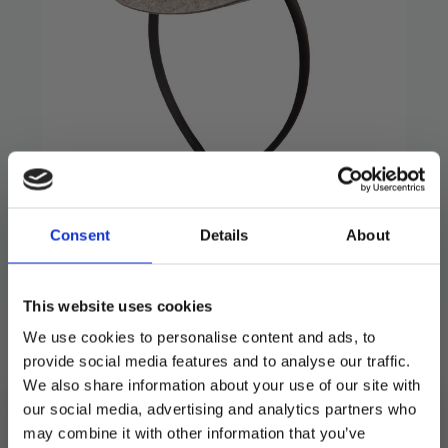
Minihatt – rosa og hvit
Consent
Details
About
79
kr
Vakker liten hatt på hårbøyle.
This website uses cookies
Utsolgt
We use cookies to personalise content and ads, to
provide social media features and to analyse our traffic.
Produktnummer:
100072
We also share information about your use of our site with
Kategorier:
Hatter og hårpynt
,
Kostymer
Stikkord:
Oktoberfest
our social media, advertising and analytics partners who
may combine it with other information that you’ve