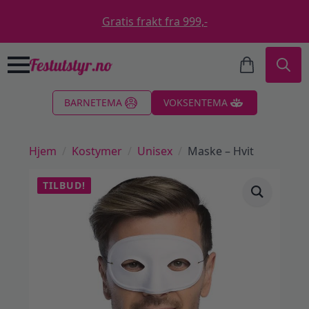
Gratis frakt fra 999,-
Search
BARNETEMA
VOKSENTEMA
for:
Hjem
Kostymer
Unisex
Maske – Hvit
TILBUD!