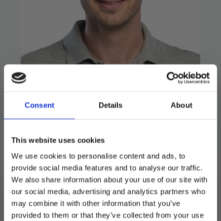
Maske – Hvit
Consent
Details
About
9
kr
29
kr
Opprinnelig
Nåværende
pris
pris
Maske med strikk i voksen størrelse.
var:
er:
This website uses cookies
29 kr.
9 kr.
Utsolgt
We use cookies to personalise content and ads, to
provide social media features and to analyse our traffic.
Produktnummer:
105752
We also share information about your use of our site with
Kategorier:
Kostymer
,
Unisex
Stikkord:
Outlet70
our social media, advertising and analytics partners who
may combine it with other information that you’ve
provided to them or that they’ve collected from your use