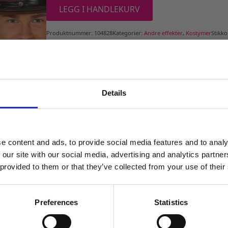
LEGG I HANDLEKURV
Produktnummer:
104828
Kategorier:
Andre effekter
,
Kostymer
Stikk
Details
MELD DEG PÅ NYHETSBREVET
FÅ 10% RABATT
e content and ads, to provide social media features and to analy
få eksklusive tilbud og masse
 our site with our social media, advertising and analytics partn
inspirasjon rett i innboksen
 provided to them or that they’ve collected from your use of their
Email
Preferences
Statistics