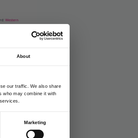
ord:
Western
About
se our traffic. We also share
ers who may combine it with
 services.
Marketing