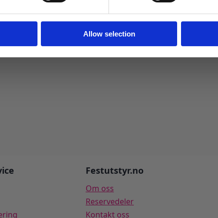
Ja takk! Jeg vil gjerne få brev fra dere!
Nei takk
Allow selection
ice
Festutstyr.no
Om oss
Reservedeler
ering
Kontakt oss