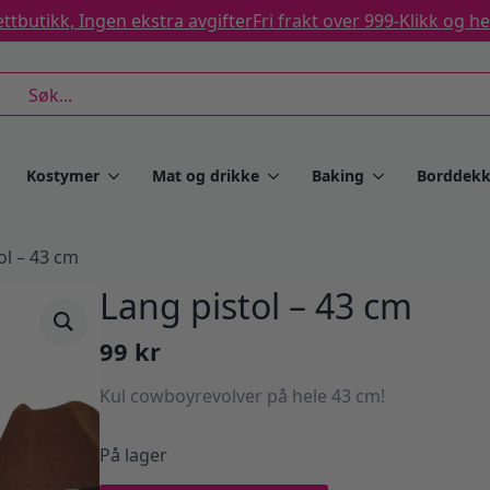
ttbutikk, Ingen ekstra avgifter
Fri frakt over 999-
Klikk og h
rch
Kostymer
Mat og drikke
Baking
Borddekk
ol – 43 cm
Lang pistol – 43 cm
99
kr
Kul cowboyrevolver på hele 43 cm!
På lager