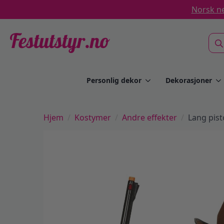
Norsk ne
Sea
for:
Personlig dekor
Dekorasjoner
Hjem
Kostymer
Andre effekter
Lang pist