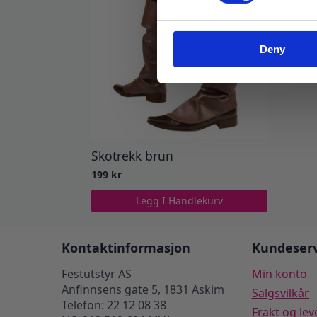
Deny
Skotrekk brun
199
kr
Legg I Handlekurv
Kontaktinformasjon
Kundeserv
Festutstyr AS
Min konto
Anfinnsens gate 5, 1831 Askim
Salgsvilkår
Telefon: 22 12 08 38
Frakt og lev