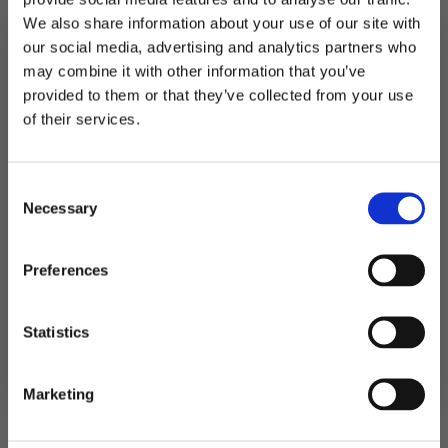
På lager
We also share information about your use of our site with
Kubbelys
our social media, advertising and analytics partners who
lite
LEGG I HANDLEKURV
-
may combine it with other information that you’ve
brun
og
provided to them or that they’ve collected from your use
Produktnummer:
104258
gull
MELD DEG PÅ NYHETSBREVET
Kategorier:
Dekorasjoner
,
Lykter, lanterner og lys
of their services.
antall
Stikkord:
Hester
,
Konfirmasjon
,
Natur
,
Outlet50
,
Skyting
FÅ 10% RABATT
Consent
få eksklusive tilbud og masse
Necessary
inspirasjon rett i innboksen
Selection
Relaterte produkter
Email
Preferences
TILBUD!
TIL
Ja takk! Jeg vil gjerne få brev fra dere!
Statistics
Nei takk
Marketing