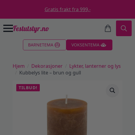
Gratis frakt fra 999,-
Search
BARNETEMA
VOKSENTEMA
for:
Hjem
Dekorasjoner
Lykter, lanterner og lys
Kubbelys lite – brun og gull
TILBUD!