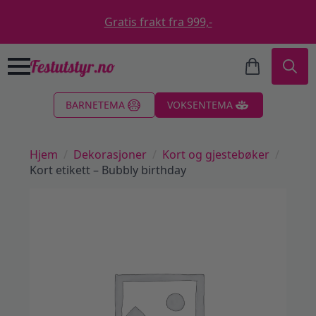
Gratis frakt fra 999,-
Search
BARNETEMA
VOKSENTEMA
for:
Hjem
Dekorasjoner
Kort og gjestebøker
Kort etikett – Bubbly birthday