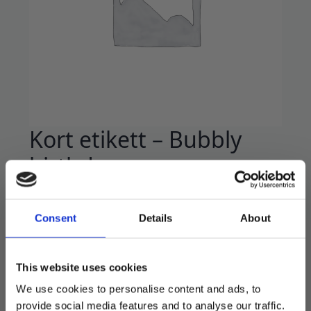
Kort etikett – Bubbly
birthday
19
kr
Consent
Details
About
Stilig kort med hull til å henge på pakke eller
rundt halsen på vinflasken!
Størrelse 5*15 cm.
This website uses cookies
We use cookies to personalise content and ads, to
Kortet har hvit bakside hvor man kan skrive
personlig hilsen.
provide social media features and to analyse our traffic.