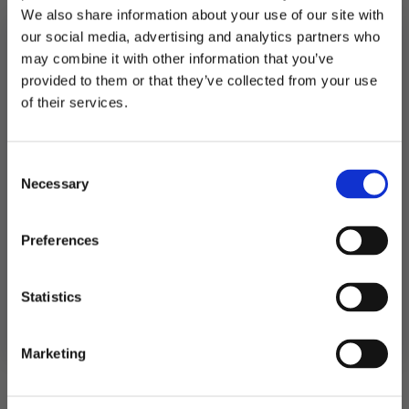
We also share information about your use of our site with
our social media, advertising and analytics partners who
Utsolgt
may combine it with other information that you’ve
Produktnummer:
107567
provided to them or that they’ve collected from your use
Kategorier:
Dekorasjoner
,
Kort og gjestebøker
MELD DEG PÅ NYHETSBREVET
of their services.
Stikkord:
Outlet
FÅ 10% RABATT
Consent
få eksklusive tilbud og masse
Necessary
inspirasjon rett i innboksen
Selection
Relaterte produkter
Email
Preferences
Ja takk! Jeg vil gjerne få brev fra dere!
Statistics
Nei takk
Marketing