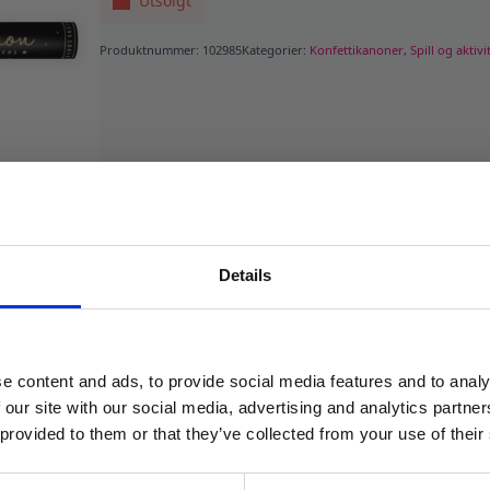
Utsolgt
Produktnummer:
102985
Kategorier:
Konfettikanoner
,
Spill og aktivi
Details
MELD DEG PÅ NYHETSBREVET
FÅ 10% RABATT
e content and ads, to provide social media features and to analy
få eksklusive tilbud og masse
 our site with our social media, advertising and analytics partn
inspirasjon rett i innboksen
 provided to them or that they’ve collected from your use of their
Email