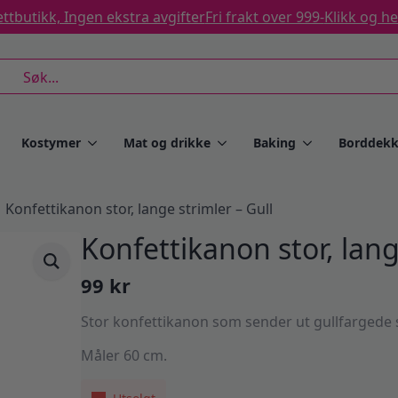
ttbutikk, Ingen ekstra avgifter
Fri frakt over 999-
Klikk og h
rch
Kostymer
Mat og drikke
Baking
Borddekk
Konfettikanon stor, lange strimler – Gull
Konfettikanon stor, lang
99
kr
Stor konfettikanon som sender ut gullfargede s
Måler 60 cm.