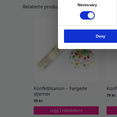
Necessary
Selection
Relaterte produkter
Deny
Konfettikanon – Fargede
Konf
stjerner
79
kr
59
kr
Legg I Handlekurv