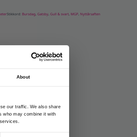
teter
Stikkord:
Bursdag
,
Gatsby
,
Gull & svart
,
MGP
,
Nyttårsaften
About
se our traffic. We also share
ers who may combine it with
 services.