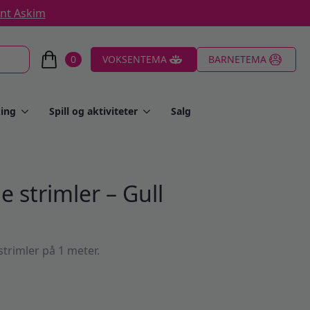
ent Askim
0
VOKSENTEMA
BARNETEMA
ing
Spill og aktiviteter
Salg
e strimler – Gull
trimler på 1 meter.