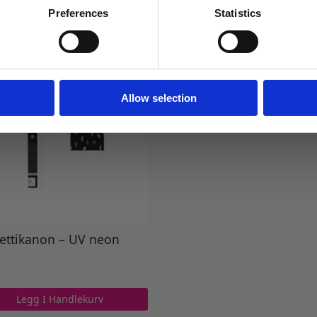
Preferences
Statistics
Ja takk! Jeg vil gjerne få brev fra dere!
Nei takk
Allow selection
ettikanon – UV neon
Legg I Handlekurv