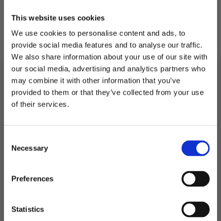
Dersom du fyller ballonger med helium er det
lurt å fylle den med et godt puff luft i tillegg.
This website uses cookies
Ellers vil ikke konfettien klistre seg like godt til
We use cookies to personalise content and ads, to
innsiden av ballongen.
provide social media features and to analyse our traffic.
We also share information about your use of our site with
Holder på helium i ca 8-10 timer.
our social media, advertising and analytics partners who
may combine it with other information that you’ve
På lager
provided to them or that they’ve collected from your use
MELD DEG PÅ NYHETSBREVET
Konfettiballonger,
of their services.
rosa
LEGG I HANDLEKURV
FÅ 10% RABATT
–
6
stk
Produktnummer:
901698
antall
Consent
få eksklusive tilbud og masse
Kategorier:
Ballonger
,
Ballonger
,
Dekorasjoner
Necessary
Stikkord:
Baby
,
Barbie
,
Dåp
,
Gender Reveal
,
Konfirmasjon
,
inspirasjon rett i innboksen
Selection
Prinsesser
,
Utdrikningslag
Email
Preferences
Relaterte produkter
Ja takk! Jeg vil gjerne få brev fra dere!
Statistics