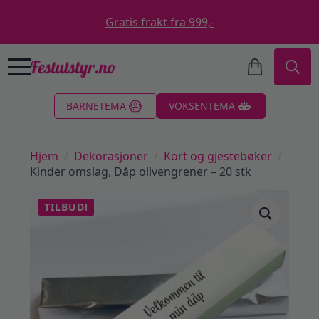
Gratis frakt fra 999,-
Search
BARNETEMA
VOKSENTEMA
for:
Hjem
Dekorasjoner
Kort og gjestebøker
Kinder omslag, Dåp olivengrener – 20 stk
TILBUD!