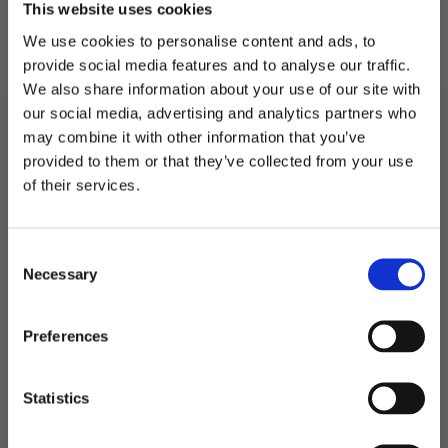
This website uses cookies
Når du skal montere omslagene er det anbefalt
We use cookies to personalise content and ads, to
å brette langs kantene først og så sette rundt
provide social media features and to analyse our traffic.
sjokoladen og feste med en tape på baksiden.
We also share information about your use of our site with
our social media, advertising and analytics partners who
På lager
may combine it with other information that you’ve
provided to them or that they’ve collected from your use
Kinder
MELD DEG PÅ NYHETSBREVET
omslag,
LEGG I HANDLEKURV
of their services.
Dåp
FÅ 10% RABATT
olivengrener
-
Produktnummer:
106456
20
Kategorier:
Dekorasjoner
,
Kort og gjestebøker
stk
Consent
få eksklusive tilbud og masse
Stikkord:
Blomst
,
Dåp
,
Outlet50
antall
Necessary
inspirasjon rett i innboksen
Selection
Email
Preferences
Relaterte produkter
Ja takk! Jeg vil gjerne få brev fra dere!
Statistics
Nei takk