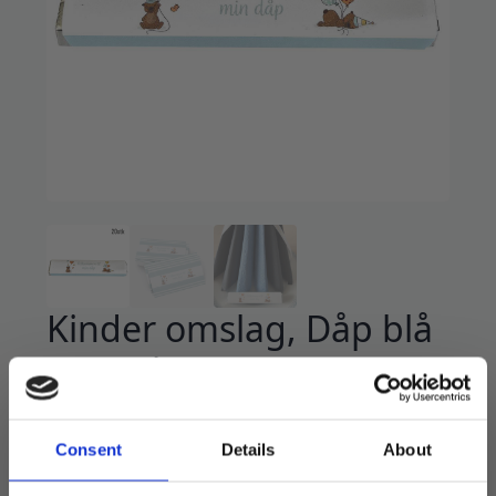
Kinder omslag, Dåp blå
– 20 stk
99
kr
Consent
Details
About
En koselig detalj på borddekkingen. Omslag til
de store kinder maxi sjokoladene som matcher