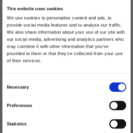
våre spådomsark og andre
This website uses cookies
borddekkingsprodukter.
We use cookies to personalise content and ads, to
Det er 20 omslag i en pakke. Sjokolade er ikke
provide social media features and to analyse our traffic.
inkudert.
We also share information about your use of our site with
Når du skal montere omslagene er det anbefalt
our social media, advertising and analytics partners who
å brette langs kantene først og så sette rundt
may combine it with other information that you’ve
sjokoladen og feste med en tape på baksiden.
provided to them or that they’ve collected from your use
MELD DEG PÅ NYHETSBREVET
of their services.
FÅ 10% RABATT
Utsolgt
Produktnummer:
105432
Consent
få eksklusive tilbud og masse
Kategorier:
Dekorasjoner
,
Kort og gjestebøker
Necessary
inspirasjon rett i innboksen
Selection
Stikkord:
Dåp
,
Lysblå
Email
Preferences
Relaterte produkter
Ja takk! Jeg vil gjerne få brev fra dere!
Statistics