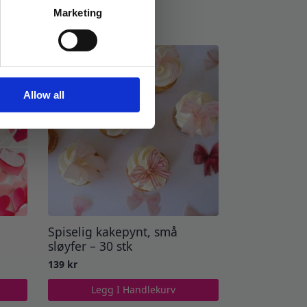
Marketing
Allow all
Spiselig kakepynt, små
sløyfer – 30 stk
139
kr
Legg I Handlekurv