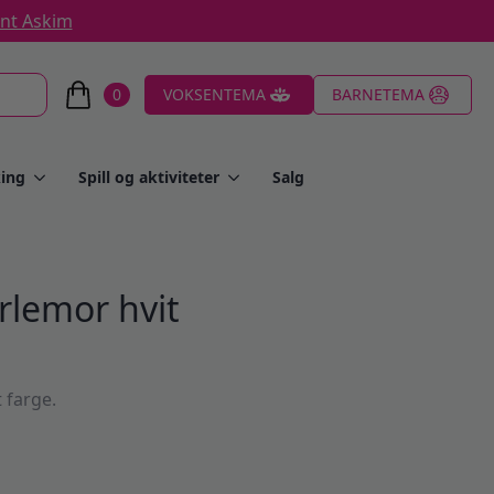
ent Askim
0
VOKSENTEMA
BARNETEMA
ing
Spill og aktiviteter
Salg
rlemor hvit
 farge.