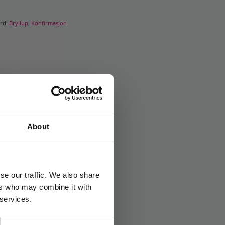
ord:
Bryllup
,
Konfirmasjon
About
se our traffic. We also share
ers who may combine it with
 services.