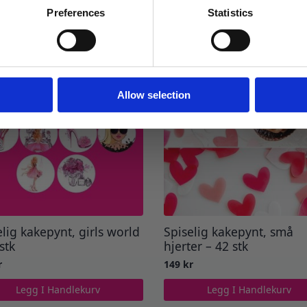
Preferences
Statistics
Ja takk! Jeg vil gjerne få brev fra dere!
Nei takk
Allow selection
elig kakepynt, girls world
Spiselig kakepynt, små
stk
hjerter – 42 stk
r
149
kr
Legg I Handlekurv
Legg I Handlekurv