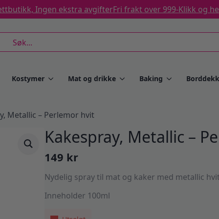
ttbutikk, Ingen ekstra avgifter
Fri frakt over 999-
Klikk og h
rch
Kostymer
Mat og drikke
Baking
Borddekk
, Metallic – Perlemor hvit
Kakespray, Metallic – Pe
149
kr
Nydelig spray til mat og kaker med metallic hvit
Inneholder 100ml