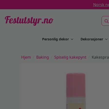
Norsk ne
Sea
for:
Personlig dekor
Dekorasjoner
Hjem
Baking
Spiselig kakepynt
Kakespray