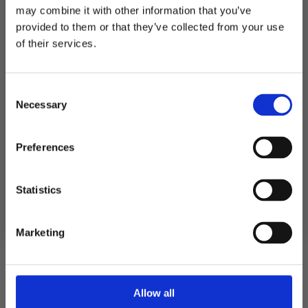
Kategorier:
Baking
,
Kakepynt
may combine it with other information that you’ve
Stikkord:
Barnebursdag
,
Utrykningskjøretøy
provided to them or that they’ve collected from your use
MELD DEG PÅ NYHETSBREVET
of their services.
FÅ 10% RABATT
Relaterte produkter
Consent
få eksklusive tilbud og masse
Necessary
inspirasjon rett i innboksen
Selection
Email
Preferences
Ja takk! Jeg vil gjerne få brev fra dere!
Statistics
Nei takk
Marketing
Allow all