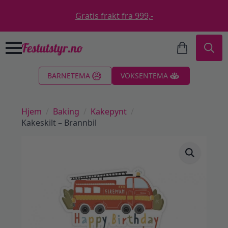
Gratis frakt fra 999,-
Search
BARNETEMA
VOKSENTEMA
for:
Hjem
Baking
Kakepynt
Kakeskilt – Brannbil