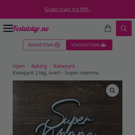
Gratis frakt fra 999,-
Search
BARNETEMA
VOKSENTEMA
for:
Hjem
Baking
Kakepynt
Kakepynt 2 lag, svart – Super mamma