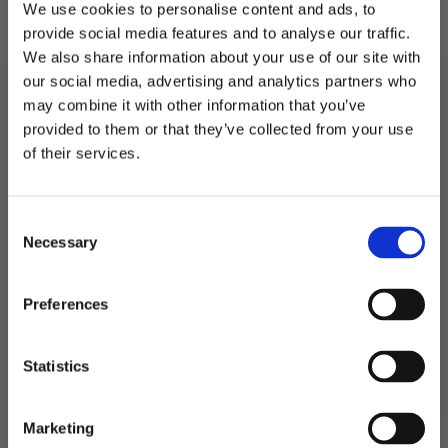
We use cookies to personalise content and ads, to
Vi kan også tilby skreddersydd dekor med eget
provide social media features and to analyse our traffic.
design, tekst, intitialer og dato. For mer
We also share information about your use of our site with
informasjon se
personlig dekor
our social media, advertising and analytics partners who
may combine it with other information that you’ve
Utsolgt
provided to them or that they’ve collected from your use
MELD DEG PÅ NYHETSBREVET
of their services.
Produktnummer:
102360
FÅ 10% RABATT
Kategorier:
Baking
,
Kakepynt
Stikkord:
Morsdag
Consent
få eksklusive tilbud og masse
Necessary
inspirasjon rett i innboksen
Selection
Relaterte produkter
Email
Preferences
TIL
Ja takk! Jeg vil gjerne få brev fra dere!
Statistics
Nei takk
Marketing