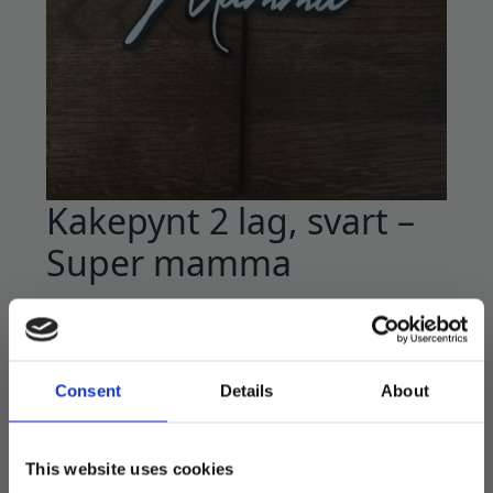
Kakepynt 2 lag, svart –
Super mamma
239
kr
Kaketopp av akrylplast. Nydelig dekor som kan
brukes om og om igjen.
Consent
Details
About
Kakepynten er laget med to lag i dybden, gir et
mer eksklusivt og stilfullt uttrykk.
This website uses cookies
Måler 14 cm bred.