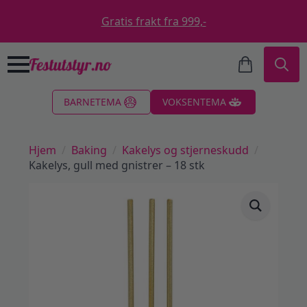
Gratis frakt fra 999,-
Search
BARNETEMA
VOKSENTEMA
for:
Hjem
Baking
Kakelys og stjerneskudd
Kakelys, gull med gnistrer – 18 stk