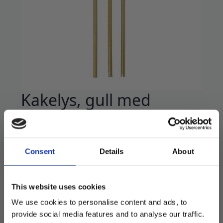
Kakelys, gull med
gnistrer – 18 stk
45
kr
Consent
Details
About
Elegante bursdagslys i gull med metallic
overflate. Gnistrer som et stjerneskudd.
This website uses cookies
Stikkes rett ned i kaken.
We use cookies to personalise content and ads, to
18 stk i pakken.
provide social media features and to analyse our traffic.