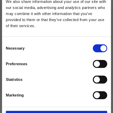
We also share information about your use of our site with
Ca. 10 cm lange.
our social media, advertising and analytics partners who
may combine it with other information that you’ve
Utsolgt
provided to them or that they’ve collected from your use
MELD DEG PÅ NYHETSBREVET
of their services.
Produktnummer:
103615
Kategorier:
Baking
,
Kakelys og stjerneskudd
FÅ 10% RABATT
Consent
få eksklusive tilbud og masse
Necessary
inspirasjon rett i innboksen
Selection
Relaterte produkter
Email
Preferences
Ja takk! Jeg vil gjerne få brev fra dere!
Statistics
Nei takk
Marketing