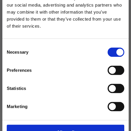
Dinosaurer
LEGG I HANDLEKURV
our social media, advertising and analytics partners who
-
3
may combine it with other information that you’ve
stk
Produktnummer:
108832
provided to them or that they’ve collected from your use
antall
Kategorier:
Baking
,
Kakelys og stjerneskudd
MELD DEG PÅ NYHETSBREVET
of their services.
Stikkord:
Barnebursdag
,
Dinosaurer
FÅ 10% RABATT
Consent
få eksklusive tilbud og masse
Necessary
inspirasjon rett i innboksen
Selection
Relaterte produkter
Email
Preferences
Ja takk! Jeg vil gjerne få brev fra dere!
Statistics
Nei takk
Marketing