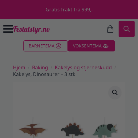
Gratis frakt fra 999,-
Search
BARNETEMA
VOKSENTEMA
for:
Hjem
Baking
Kakelys og stjerneskudd
Kakelys, Dinosaurer – 3 stk