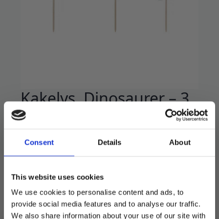
Kakelys, Dinosaurer – 3
stk
49
kr
Consent
Details
About
Kakelys med kule dinosaurer.
3 stk i pakken.
This website uses cookies
We use cookies to personalise content and ads, to
På lager
provide social media features and to analyse our traffic.
We also share information about your use of our site with
Kakelys,