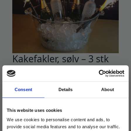
Kakefakler, sølv – 3 stk
49
kr
Isfakkel/kakefakkel perfekt for dekorasjon på
kaken, for å holde i hånden eller feste til
Consent
Details
About
champagneflasken.
Holografisk sølv utenpå rørene.
This website uses cookies
3 stk i pakken.
We use cookies to personalise content and ads, to
Lengde: ca 12 cm
provide social media features and to analyse our traffic.
Brennetid: ca 40 sek