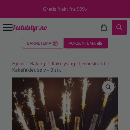
Gratis frakt fra 999,-
Search
BARNETEMA
VOKSENTEMA
for:
Hjem
Baking
Kakelys og stjerneskudd
Kakefakler, sølv – 3 stk