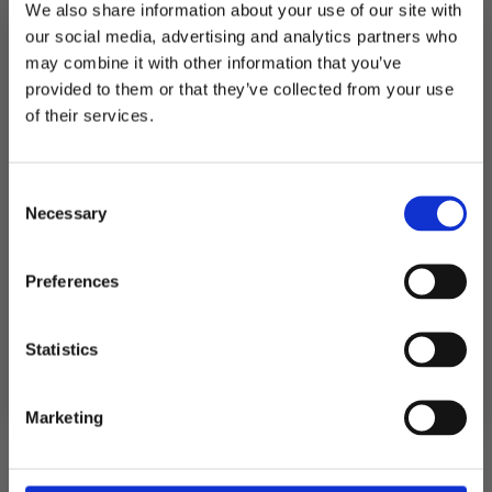
We also share information about your use of our site with
our social media, advertising and analytics partners who
Utsolgt
may combine it with other information that you’ve
provided to them or that they’ve collected from your use
Produktnummer:
900860
MELD DEG PÅ NYHETSBREVET
of their services.
Kategorier:
Baking
,
Kakelys og stjerneskudd
FÅ 10% RABATT
Stikkord:
Barnebursdag
,
Jul
,
Konfirmasjon
,
MGP
,
Nyttårsaften
Consent
få eksklusive tilbud og masse
Necessary
inspirasjon rett i innboksen
Selection
Relaterte produkter
Email
Preferences
Ja takk! Jeg vil gjerne få brev fra dere!
Statistics
Nei takk
Marketing