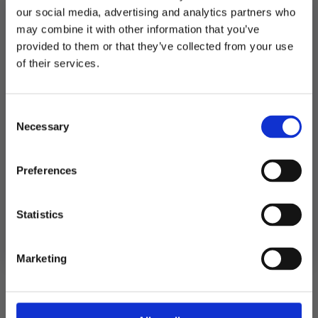
LEGG I HANDLEKURV
our social media, advertising and analytics partners who
may combine it with other information that you’ve
Produktnummer:
106034
provided to them or that they’ve collected from your use
Kategorier:
Baking
,
Kakelys og stjerneskudd
MELD DEG PÅ NYHETSBREVET
of their services.
Stikkord:
Barnebursdag
,
Disco
,
Konfirmasjon
,
Mørkrosa
FÅ 10% RABATT
Consent
få eksklusive tilbud og masse
Necessary
inspirasjon rett i innboksen
Selection
Relaterte produkter
Email
Preferences
Ja takk! Jeg vil gjerne få brev fra dere!
Statistics
Nei takk
Marketing