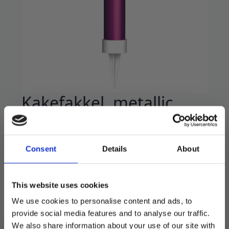
Kakefakkel, metallic
rosa – 2 stk
27
kr
39
kr
Opprinnelig
Nåværende
Consent
Details
About
pris
pris
Kakefakler som gnistrer i ca. 40 sekunder.
var:
er:
2 stk i pakken, 9,5 cm høye.
This website uses cookies
39 kr.
27 kr.
We use cookies to personalise content and ads, to
På lager
provide social media features and to analyse our traffic.
We also share information about your use of our site with