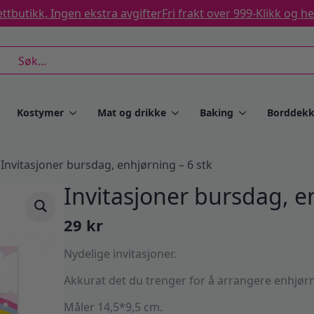
ttbutikk, Ingen ekstra avgifter
Fri frakt over 999-
Klikk og h
rch
Kostymer
Mat og drikke
Baking
Borddekk
Invitasjoner bursdag, enhjørning – 6 stk
Invitasjoner bursdag, e
29
kr
Nydelige invitasjoner.
Akkurat det du trenger for å arrangere enhjør
Måler 14,5*9,5 cm.