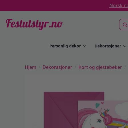
Norsk ne
Sea
for:
Personlig dekor
Dekorasjoner
Hjem
Dekorasjoner
Kort og gjestebøker