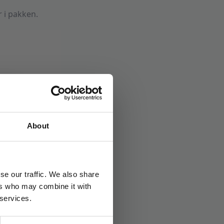
 i pakken.
øker
Stikkord:
Enhjørning
About
se our traffic. We also share
ers who may combine it with
 services.