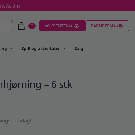
ent Askim
0
VOKSENTEMA
BARNETEMA
ing
Spill og aktiviteter
Salg
nhjørning – 6 stk
ningsbursdag!