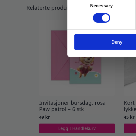
Necessary
Selection
Relaterte produkter
Deny
Invitasjoner bursdag, rosa
Kort
Paw patrol – 6 stk
lykk
49
kr
45
kr
Legg I Handlekurv