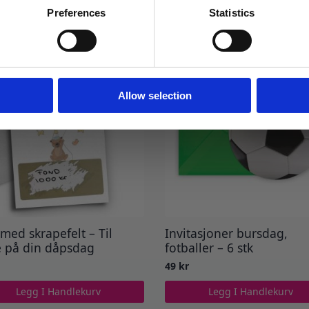
Preferences
Statistics
Ja takk! Jeg vil gjerne få brev fra dere!
Nei takk
Allow selection
 med skrapefelt – Til
Invitasjoner bursdag,
e på din dåpsdag
fotballer – 6 stk
49
kr
Legg I Handlekurv
Legg I Handlekurv