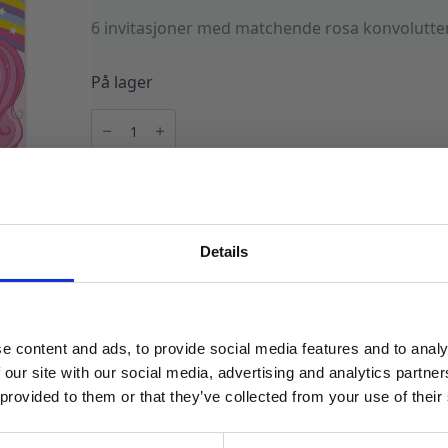
6 invitasjoner med matchende rosa konvolutter
På lager
Invitasjoner
bursdag,
enhjørning
-
6
LEGG I HANDLEKURV
stk
antall
Produktnummer:
104364
Kategorier:
Dekorasjoner
,
Kort og gjesteb
Details
MELD DEG PÅ NYHETSBREVET
FÅ 10% RABATT
e content and ads, to provide social media features and to analy
få eksklusive tilbud og masse
 our site with our social media, advertising and analytics partn
inspirasjon rett i innboksen
 provided to them or that they’ve collected from your use of their
Email