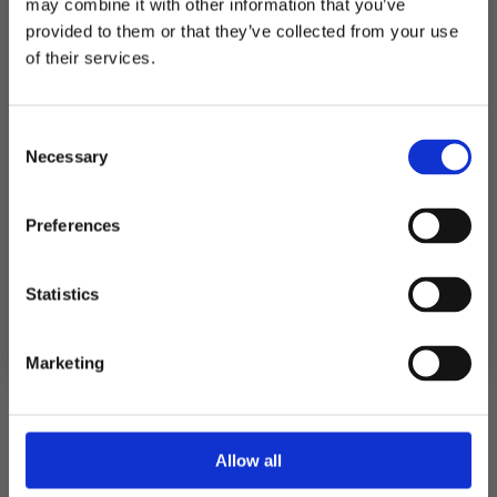
may combine it with other information that you’ve
provided to them or that they’ve collected from your use
MELD DEG PÅ NYHETSBREVET
of their services.
FÅ 10% RABATT
Relaterte produkter
Consent
få eksklusive tilbud og masse
Necessary
inspirasjon rett i innboksen
Selection
TILBUD!
Email
Preferences
Ja takk! Jeg vil gjerne få brev fra dere!
Statistics
Nei takk
Marketing
Allow all
Cowboyhatt – rosa med paljetter
Hårbø