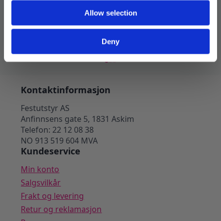
pynt
69
kr
99
kr
Opprinnelig
Nåværende
Allow selection
59
kr
pris
pris
var:
er:
99 kr.
69 kr.
Legg I Handlekurv
Deny
Kontaktinformasjon
Festutstyr AS
Anfinnsens gate 5, 1831 Askim
Telefon: 22 12 08 38
NO 913 519 604 MVA
Kundeservice
Min konto
Salgsvilkår
Frakt og levering
Retur og reklamasjon