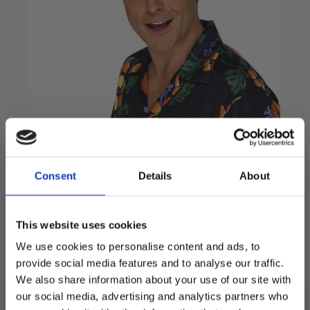
Hawaiihatt med
blomster
Consent
Details
About
89
kr
Morsom og sommerlig hatt av strå.
This website uses cookies
We use cookies to personalise content and ads, to
Utsolgt
provide social media features and to analyse our traffic.
We also share information about your use of our site with
Produktnummer:
901725
our social media, advertising and analytics partners who
Kategorier:
Hatter og hårpynt
,
Kostymer
Stikkord:
Hawaii