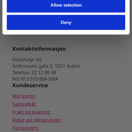
Allow selection
39
kr
179
kr
Legg I Handlekurv
Deny
Kontaktinformasjon
Festutstyr AS
Anfinnsens gate 5, 1831 Askim
Telefon: 22 12 08 38
NO 913 519 604 MVA
Kundeservice
Min konto
Salgsvilkår
Frakt og levering
Retur og reklamasjon
Personvern