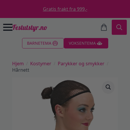
Gratis frakt fra 999,-
Search
BARNETEMA
VOKSENTEMA
for:
Hjem
Kostymer
Parykker og smykker
Hårnett