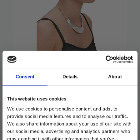
Hårnett
39
kr
Consent
Details
About
Et must have under parykken.
This website uses cookies
På lager
We use cookies to personalise content and ads, to
provide social media features and to analyse our traffic.
LEGG I HANDLEKURV
We also share information about your use of our site with
our social media, advertising and analytics partners who
Produktnummer:
901106
may combine it with other information that you’ve